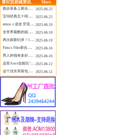
莆田贸易城资讯
More
跑步装备上新合集，最近有什么可以关注的呢？
2025-06-23
宝珀经典五十噚家族再添新员 适配所有腕围的38mm小表径腕表亮相
2025-06-23
atmos x 成龙 官宣，《警察故事》联名短袖公布！
2025-06-19
全世界最酷的姐姐，和Nike联名的鞋要来了！
2025-06-19
再次刷新纪录！14只 LABUBU 共拍出240万元
2025-06-19
Patta x Nike新合作提前泄露，这次的服饰周边也有亮点？
2025-06-16
男人的钱有多好赚？四个大学生创业卖短裤，年销8个亿！
2025-06-16
这双Asics也能玩“牛仔感”？TOGA联名即将登场！
2025-06-12
这个优衣库新包，能火起来吗？
2025-06-12