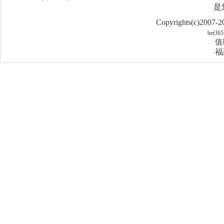
是
Copyrights(c)2007
bet365
值
福