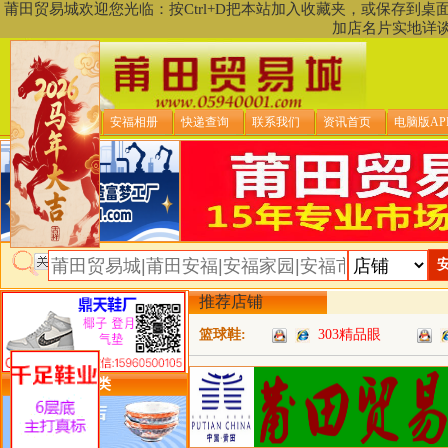
莆田贸易城欢迎您光临：按Ctrl+D把本站加入收藏夹，或保存到
加店名片实地详
贸易城首页
安福相册
快递查询
联系我们
资讯首页
电脑版AP
推荐店铺
篮球鞋:
303精品眼
类目详细分类