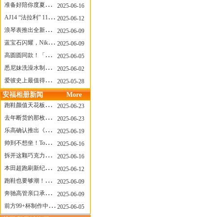
准备好陪你度夏，nanamica x Suicoke 新联名来了
2025-06-16
AJ14 “法拉利” 11年后回归，红色超跑气场全开
2025-06-12
浪琴表推出全新先行者系列祖鲁时间1925腕表
2025-06-09
蓝宝石闪耀，Nike Air Max DN8 华丽变身
2025-06-09
高圆圆同款！「赤足New Balance」新联名曝光，铺货了
2025-06-05
悉尼妹洗澡水制成肥皂开启售卖！男粉：这肥皂能吃吗？
2025-06-02
爱彼史上最值得看的大展！揭秘150年传奇制表背后
2025-05-28
安福相册新闻
More
跑鞋颜值天花板？日常也能帅一脸
2025-06-23
去年断货的那枚表， CASIO指环表又要发售了
2025-06-23
乐高确认推出《哥斯拉》积木，这设计也太酷了！
2025-06-19
帅到不想坐！Tom Sachs x Helinox 这把露营椅太炸了
2025-06-16
拆开这颗巧克力，居然是皮卡丘？
2025-06-16
本田超跑刷新纪录了！700万元成交价
2025-06-12
跑鞋也要够潮！昂跑 x Slam Jam 联名即将发售
2025-06-09
奔驰高管亲口承认：电动G级，完全失败了！
2025-06-09
前方99+杯制作中！「爷爷不泡茶」苹果狗、桃桃喵，今夏顶流潮饮！
2025-06-05