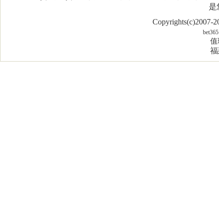
是
Copyrights(c)2007
bet365
值
福