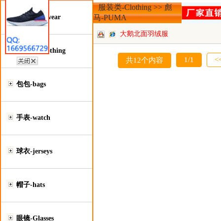
服装类-Clothing >> 彪
鞋类-Footwear
马-PUMA
大鹅北面羽绒服
服装类-Clothing
1/1
<
共12个内容
包包-bags
手表-watch
球衣-jerseys
帽子-hats
眼镜-Glasses