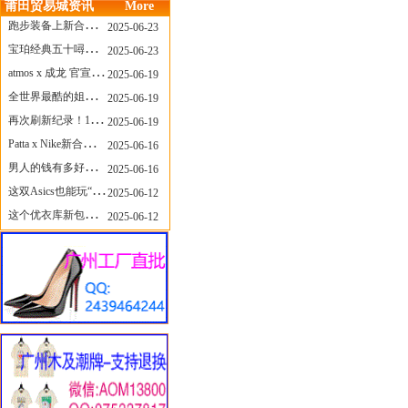
莆田贸易城资讯
More
跑步装备上新合集，最近有什么可以关注的呢？
2025-06-23
宝珀经典五十噚家族再添新员 适配所有腕围的38mm小表径腕表亮相
2025-06-23
atmos x 成龙 官宣，《警察故事》联名短袖公布！
2025-06-19
全世界最酷的姐姐，和Nike联名的鞋要来了！
2025-06-19
再次刷新纪录！14只 LABUBU 共拍出240万元
2025-06-19
Patta x Nike新合作提前泄露，这次的服饰周边也有亮点？
2025-06-16
男人的钱有多好赚？四个大学生创业卖短裤，年销8个亿！
2025-06-16
这双Asics也能玩“牛仔感”？TOGA联名即将登场！
2025-06-12
这个优衣库新包，能火起来吗？
2025-06-12