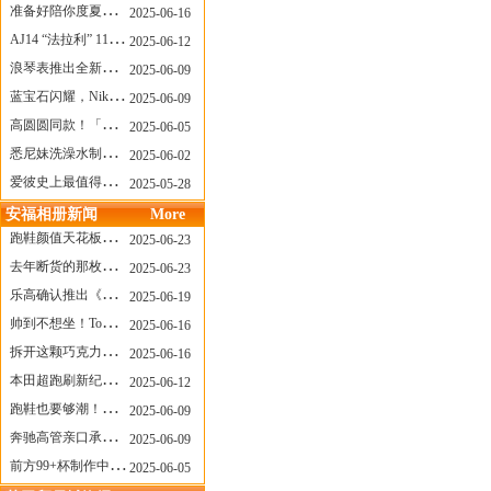
准备好陪你度夏，nanamica x Suicoke 新联名来了
2025-06-16
AJ14 “法拉利” 11年后回归，红色超跑气场全开
2025-06-12
浪琴表推出全新先行者系列祖鲁时间1925腕表
2025-06-09
蓝宝石闪耀，Nike Air Max DN8 华丽变身
2025-06-09
高圆圆同款！「赤足New Balance」新联名曝光，铺货了
2025-06-05
悉尼妹洗澡水制成肥皂开启售卖！男粉：这肥皂能吃吗？
2025-06-02
爱彼史上最值得看的大展！揭秘150年传奇制表背后
2025-05-28
安福相册新闻
More
跑鞋颜值天花板？日常也能帅一脸
2025-06-23
去年断货的那枚表， CASIO指环表又要发售了
2025-06-23
乐高确认推出《哥斯拉》积木，这设计也太酷了！
2025-06-19
帅到不想坐！Tom Sachs x Helinox 这把露营椅太炸了
2025-06-16
拆开这颗巧克力，居然是皮卡丘？
2025-06-16
本田超跑刷新纪录了！700万元成交价
2025-06-12
跑鞋也要够潮！昂跑 x Slam Jam 联名即将发售
2025-06-09
奔驰高管亲口承认：电动G级，完全失败了！
2025-06-09
前方99+杯制作中！「爷爷不泡茶」苹果狗、桃桃喵，今夏顶流潮饮！
2025-06-05