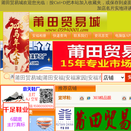
莆田贸易城欢迎您光临：按Ctrl+D把本站加入收藏夹，或保存到
加店名片实地详
贸易城首页
安福相册
快递查询
联系我们
资讯首页
电脑版AP
推荐店铺
篮球鞋:
303精品眼
类目详细分类