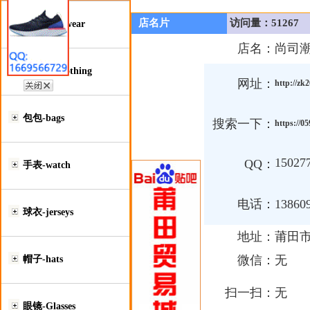
店名片
访问量：51267
鞋类-Footwear
店名：
尚司
服装类-Clothing
网址：
http://zk
包包-bags
搜索一下：
https://0
15027
QQ：
手表-watch
电话：
13860
球衣-jerseys
地址：
莆田市
微信：
无
帽子-hats
扫一扫：
无
眼镜-Glasses