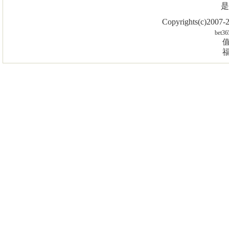
是
Copyrights(c)2007
bet36
值