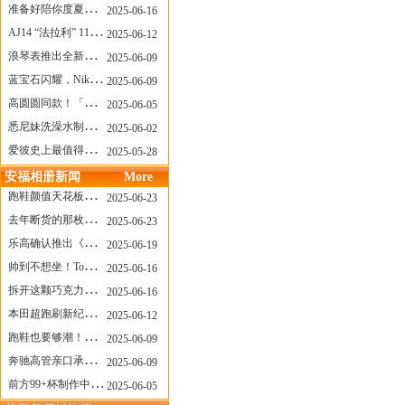
准备好陪你度夏，nanamica x Suicoke 新联名来了
2025-06-16
AJ14 “法拉利” 11年后回归，红色超跑气场全开
2025-06-12
浪琴表推出全新先行者系列祖鲁时间1925腕表
2025-06-09
蓝宝石闪耀，Nike Air Max DN8 华丽变身
2025-06-09
高圆圆同款！「赤足New Balance」新联名曝光，铺货了
2025-06-05
悉尼妹洗澡水制成肥皂开启售卖！男粉：这肥皂能吃吗？
2025-06-02
爱彼史上最值得看的大展！揭秘150年传奇制表背后
2025-05-28
安福相册新闻
More
跑鞋颜值天花板？日常也能帅一脸
2025-06-23
去年断货的那枚表， CASIO指环表又要发售了
2025-06-23
乐高确认推出《哥斯拉》积木，这设计也太酷了！
2025-06-19
帅到不想坐！Tom Sachs x Helinox 这把露营椅太炸了
2025-06-16
拆开这颗巧克力，居然是皮卡丘？
2025-06-16
本田超跑刷新纪录了！700万元成交价
2025-06-12
跑鞋也要够潮！昂跑 x Slam Jam 联名即将发售
2025-06-09
奔驰高管亲口承认：电动G级，完全失败了！
2025-06-09
前方99+杯制作中！「爷爷不泡茶」苹果狗、桃桃喵，今夏顶流潮饮！
2025-06-05