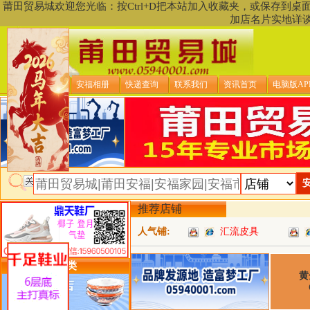
莆田贸易城欢迎您光临：按Ctrl+D把本站加入收藏夹，或保存到
加店名片实地详
贸易城首页
安福相册
快递查询
联系我们
资讯首页
电脑版AP
推荐店铺
人气铺:
汇流皮具
类目详细分类
黄