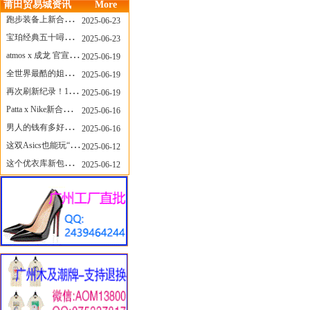
莆田贸易城资讯
More
跑步装备上新合集，最近有什么可以关注的呢？
2025-06-23
宝珀经典五十噚家族再添新员 适配所有腕围的38mm小表径腕表亮相
2025-06-23
atmos x 成龙 官宣，《警察故事》联名短袖公布！
2025-06-19
全世界最酷的姐姐，和Nike联名的鞋要来了！
2025-06-19
再次刷新纪录！14只 LABUBU 共拍出240万元
2025-06-19
Patta x Nike新合作提前泄露，这次的服饰周边也有亮点？
2025-06-16
男人的钱有多好赚？四个大学生创业卖短裤，年销8个亿！
2025-06-16
这双Asics也能玩“牛仔感”？TOGA联名即将登场！
2025-06-12
这个优衣库新包，能火起来吗？
2025-06-12