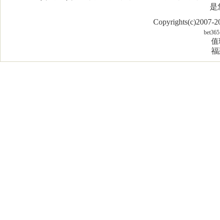
是
Copyrights(c)2007
bet365
值
福