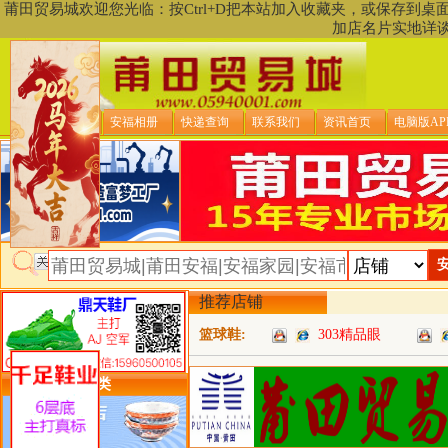
莆田贸易城欢迎您光临：按Ctrl+D把本站加入收藏夹，或保存到
加店名片实地详
贸易城首页
安福相册
快递查询
联系我们
资讯首页
电脑版AP
推荐店铺
篮球鞋:
303精品眼
类目详细分类