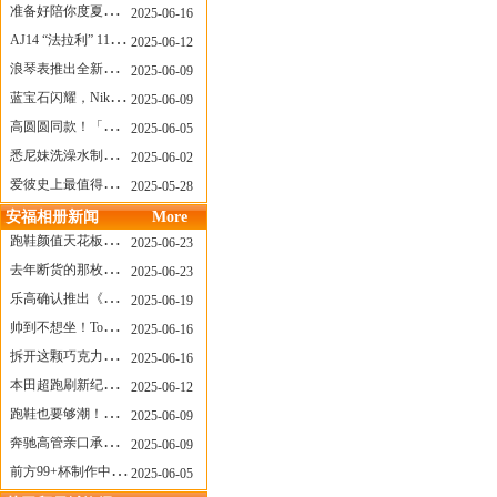
准备好陪你度夏，nanamica x Suicoke 新联名来了
2025-06-16
AJ14 “法拉利” 11年后回归，红色超跑气场全开
2025-06-12
浪琴表推出全新先行者系列祖鲁时间1925腕表
2025-06-09
蓝宝石闪耀，Nike Air Max DN8 华丽变身
2025-06-09
高圆圆同款！「赤足New Balance」新联名曝光，铺货了
2025-06-05
悉尼妹洗澡水制成肥皂开启售卖！男粉：这肥皂能吃吗？
2025-06-02
爱彼史上最值得看的大展！揭秘150年传奇制表背后
2025-05-28
安福相册新闻
More
跑鞋颜值天花板？日常也能帅一脸
2025-06-23
去年断货的那枚表， CASIO指环表又要发售了
2025-06-23
乐高确认推出《哥斯拉》积木，这设计也太酷了！
2025-06-19
帅到不想坐！Tom Sachs x Helinox 这把露营椅太炸了
2025-06-16
拆开这颗巧克力，居然是皮卡丘？
2025-06-16
本田超跑刷新纪录了！700万元成交价
2025-06-12
跑鞋也要够潮！昂跑 x Slam Jam 联名即将发售
2025-06-09
奔驰高管亲口承认：电动G级，完全失败了！
2025-06-09
前方99+杯制作中！「爷爷不泡茶」苹果狗、桃桃喵，今夏顶流潮饮！
2025-06-05