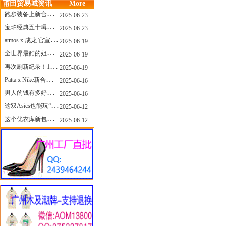
莆田贸易城资讯
More
跑步装备上新合集，最近有什么可以关注的呢？
2025-06-23
宝珀经典五十噚家族再添新员 适配所有腕围的38mm小表径腕表亮相
2025-06-23
atmos x 成龙 官宣，《警察故事》联名短袖公布！
2025-06-19
全世界最酷的姐姐，和Nike联名的鞋要来了！
2025-06-19
再次刷新纪录！14只 LABUBU 共拍出240万元
2025-06-19
Patta x Nike新合作提前泄露，这次的服饰周边也有亮点？
2025-06-16
男人的钱有多好赚？四个大学生创业卖短裤，年销8个亿！
2025-06-16
这双Asics也能玩“牛仔感”？TOGA联名即将登场！
2025-06-12
这个优衣库新包，能火起来吗？
2025-06-12