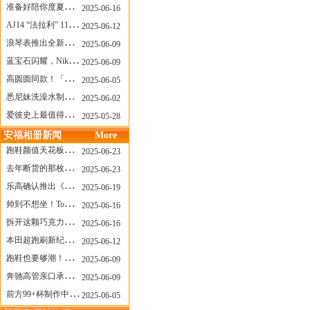
准备好陪你度夏，nanamica x Suicoke 新联名来了
2025-06-16
AJ14 “法拉利” 11年后回归，红色超跑气场全开
2025-06-12
浪琴表推出全新先行者系列祖鲁时间1925腕表
2025-06-09
蓝宝石闪耀，Nike Air Max DN8 华丽变身
2025-06-09
高圆圆同款！「赤足New Balance」新联名曝光，铺货了
2025-06-05
悉尼妹洗澡水制成肥皂开启售卖！男粉：这肥皂能吃吗？
2025-06-02
爱彼史上最值得看的大展！揭秘150年传奇制表背后
2025-05-28
安福相册新闻
More
跑鞋颜值天花板？日常也能帅一脸
2025-06-23
去年断货的那枚表， CASIO指环表又要发售了
2025-06-23
乐高确认推出《哥斯拉》积木，这设计也太酷了！
2025-06-19
帅到不想坐！Tom Sachs x Helinox 这把露营椅太炸了
2025-06-16
拆开这颗巧克力，居然是皮卡丘？
2025-06-16
本田超跑刷新纪录了！700万元成交价
2025-06-12
跑鞋也要够潮！昂跑 x Slam Jam 联名即将发售
2025-06-09
奔驰高管亲口承认：电动G级，完全失败了！
2025-06-09
前方99+杯制作中！「爷爷不泡茶」苹果狗、桃桃喵，今夏顶流潮饮！
2025-06-05