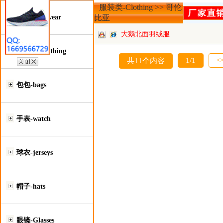
服装类-Clothing >> 哥伦
鞋类-Footwear
比亚
大鹅北面羽绒服
服装类-Clothing
1/1
<
共11个内容
包包-bags
手表-watch
球衣-jerseys
帽子-hats
眼镜-Glasses