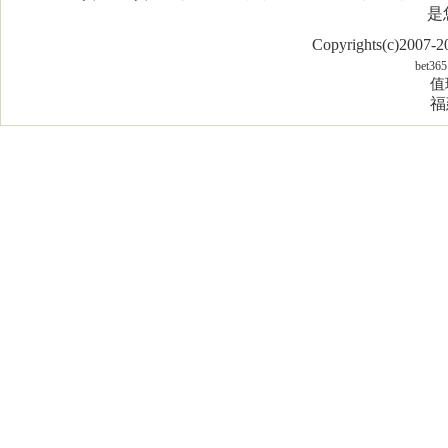
是
Copyrights(c)2007
bet365
值
福