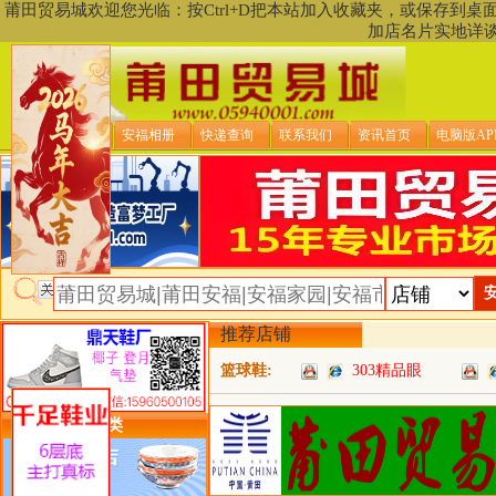
莆田贸易城欢迎您光临：按Ctrl+D把本站加入收藏夹，或保存到
加店名片实地详
贸易城首页
安福相册
快递查询
联系我们
资讯首页
电脑版AP
推荐店铺
篮球鞋:
303精品眼
类目详细分类