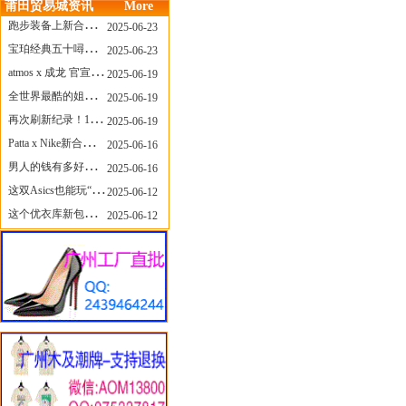
莆田贸易城资讯
More
跑步装备上新合集，最近有什么可以关注的呢？
2025-06-23
宝珀经典五十噚家族再添新员 适配所有腕围的38mm小表径腕表亮相
2025-06-23
atmos x 成龙 官宣，《警察故事》联名短袖公布！
2025-06-19
全世界最酷的姐姐，和Nike联名的鞋要来了！
2025-06-19
再次刷新纪录！14只 LABUBU 共拍出240万元
2025-06-19
Patta x Nike新合作提前泄露，这次的服饰周边也有亮点？
2025-06-16
男人的钱有多好赚？四个大学生创业卖短裤，年销8个亿！
2025-06-16
这双Asics也能玩“牛仔感”？TOGA联名即将登场！
2025-06-12
这个优衣库新包，能火起来吗？
2025-06-12