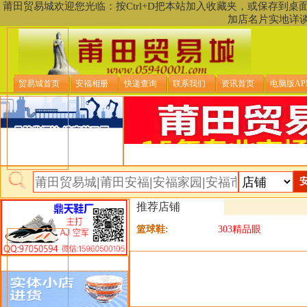
莆田贸易城欢迎您光临：按Ctrl+D把本站加入收藏夹，或保存到
加店名片实地详
贸易城首页
安福相册
快递查询
联系我们
资讯首页
电脑版AP
推荐店铺
篮球鞋:
303精品眼
类目详细分类