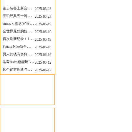
莆田贸易城资讯
More
跑步装备上新合集，最近有什么可以关注的呢？
2025-06-23
宝珀经典五十噚家族再添新员 适配所有腕围的38mm小表径腕表亮相
2025-06-23
atmos x 成龙 官宣，《警察故事》联名短袖公布！
2025-06-19
全世界最酷的姐姐，和Nike联名的鞋要来了！
2025-06-19
再次刷新纪录！14只 LABUBU 共拍出240万元
2025-06-19
Patta x Nike新合作提前泄露，这次的服饰周边也有亮点？
2025-06-16
男人的钱有多好赚？四个大学生创业卖短裤，年销8个亿！
2025-06-16
这双Asics也能玩“牛仔感”？TOGA联名即将登场！
2025-06-12
这个优衣库新包，能火起来吗？
2025-06-12