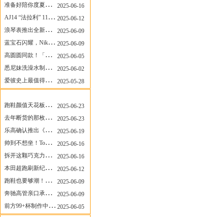
准备好陪你度夏，nanamica x Suicoke 新联名来了
2025-06-16
AJ14 “法拉利” 11年后回归，红色超跑气场全开
2025-06-12
浪琴表推出全新先行者系列祖鲁时间1925腕表
2025-06-09
蓝宝石闪耀，Nike Air Max DN8 华丽变身
2025-06-09
高圆圆同款！「赤足New Balance」新联名曝光，铺货了
2025-06-05
悉尼妹洗澡水制成肥皂开启售卖！男粉：这肥皂能吃吗？
2025-06-02
爱彼史上最值得看的大展！揭秘150年传奇制表背后
2025-05-28
安福相册新闻
More
跑鞋颜值天花板？日常也能帅一脸
2025-06-23
去年断货的那枚表， CASIO指环表又要发售了
2025-06-23
乐高确认推出《哥斯拉》积木，这设计也太酷了！
2025-06-19
帅到不想坐！Tom Sachs x Helinox 这把露营椅太炸了
2025-06-16
拆开这颗巧克力，居然是皮卡丘？
2025-06-16
本田超跑刷新纪录了！700万元成交价
2025-06-12
跑鞋也要够潮！昂跑 x Slam Jam 联名即将发售
2025-06-09
奔驰高管亲口承认：电动G级，完全失败了！
2025-06-09
前方99+杯制作中！「爷爷不泡茶」苹果狗、桃桃喵，今夏顶流潮饮！
2025-06-05