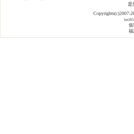
是
Copyrights(c)2007
bet365
值
福