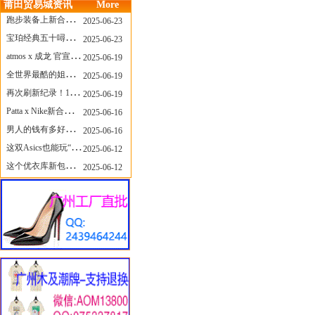
莆田贸易城资讯
More
跑步装备上新合集，最近有什么可以关注的呢？
2025-06-23
宝珀经典五十噚家族再添新员 适配所有腕围的38mm小表径腕表亮相
2025-06-23
atmos x 成龙 官宣，《警察故事》联名短袖公布！
2025-06-19
全世界最酷的姐姐，和Nike联名的鞋要来了！
2025-06-19
再次刷新纪录！14只 LABUBU 共拍出240万元
2025-06-19
Patta x Nike新合作提前泄露，这次的服饰周边也有亮点？
2025-06-16
男人的钱有多好赚？四个大学生创业卖短裤，年销8个亿！
2025-06-16
这双Asics也能玩“牛仔感”？TOGA联名即将登场！
2025-06-12
这个优衣库新包，能火起来吗？
2025-06-12