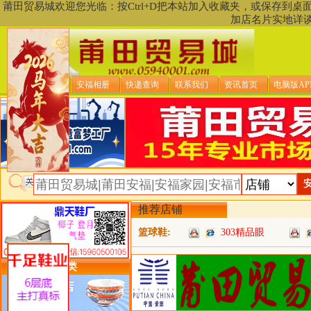
莆田贸易城欢迎您光临：按Ctrl+D把本站加入收藏夹，或保存到
加店名片实地详
贸易城首页
安福相册
快递查询
联系我们
资讯首页
电脑版AP
推荐店铺
篮球鞋:
303精品眼
类目详细分类