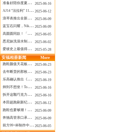
准备好陪你度夏，nanamica x Suicoke 新联名来了
2025-06-16
AJ14 “法拉利” 11年后回归，红色超跑气场全开
2025-06-12
浪琴表推出全新先行者系列祖鲁时间1925腕表
2025-06-09
蓝宝石闪耀，Nike Air Max DN8 华丽变身
2025-06-09
高圆圆同款！「赤足New Balance」新联名曝光，铺货了
2025-06-05
悉尼妹洗澡水制成肥皂开启售卖！男粉：这肥皂能吃吗？
2025-06-02
爱彼史上最值得看的大展！揭秘150年传奇制表背后
2025-05-28
安福相册新闻
More
跑鞋颜值天花板？日常也能帅一脸
2025-06-23
去年断货的那枚表， CASIO指环表又要发售了
2025-06-23
乐高确认推出《哥斯拉》积木，这设计也太酷了！
2025-06-19
帅到不想坐！Tom Sachs x Helinox 这把露营椅太炸了
2025-06-16
拆开这颗巧克力，居然是皮卡丘？
2025-06-16
本田超跑刷新纪录了！700万元成交价
2025-06-12
跑鞋也要够潮！昂跑 x Slam Jam 联名即将发售
2025-06-09
奔驰高管亲口承认：电动G级，完全失败了！
2025-06-09
前方99+杯制作中！「爷爷不泡茶」苹果狗、桃桃喵，今夏顶流潮饮！
2025-06-05