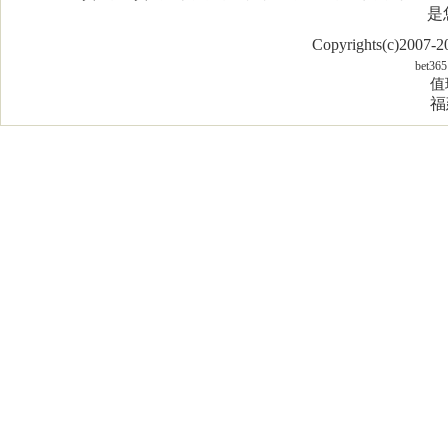
是
Copyrights(c)2007
bet365
值
福