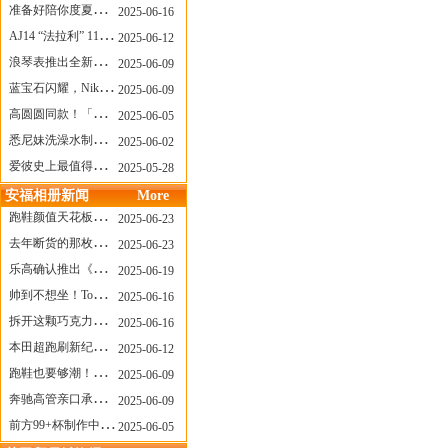
准备好陪你度夏，nanamica x Suicoke 新联名来了
2025-06-16
AJ14 “法拉利” 11年后回归，红色超跑气场全开
2025-06-12
浪琴表推出全新先行者系列祖鲁时间1925腕表
2025-06-09
蓝宝石闪耀，Nike Air Max DN8 华丽变身
2025-06-09
高圆圆同款！「赤足New Balance」新联名曝光，铺货了
2025-06-05
悉尼妹洗澡水制成肥皂开启售卖！男粉：这肥皂能吃吗？
2025-06-02
爱彼史上最值得看的大展！揭秘150年传奇制表背后
2025-05-28
安福相册新闻
More
跑鞋颜值天花板？日常也能帅一脸
2025-06-23
去年断货的那枚表， CASIO指环表又要发售了
2025-06-23
乐高确认推出《哥斯拉》积木，这设计也太酷了！
2025-06-19
帅到不想坐！Tom Sachs x Helinox 这把露营椅太炸了
2025-06-16
拆开这颗巧克力，居然是皮卡丘？
2025-06-16
本田超跑刷新纪录了！700万元成交价
2025-06-12
跑鞋也要够潮！昂跑 x Slam Jam 联名即将发售
2025-06-09
奔驰高管亲口承认：电动G级，完全失败了！
2025-06-09
前方99+杯制作中！「爷爷不泡茶」苹果狗、桃桃喵，今夏顶流潮饮！
2025-06-05