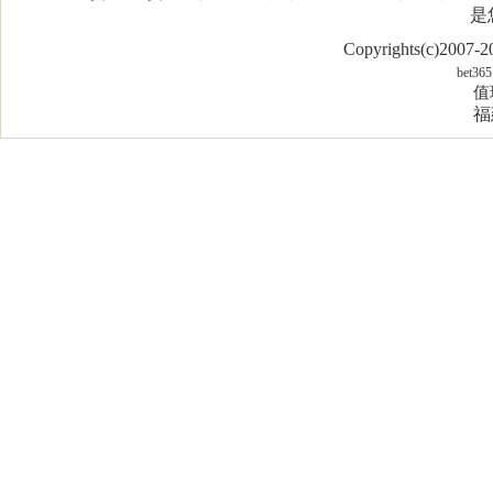
是
Copyrights(c)2007
bet365
值
福