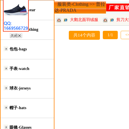
服装类-Clothing >> 普拉
鞋类-Footwear
达-PRADA
大鹅北面羽绒服
剪刀大
服装类-Clothing
批
1/1
<
共14个内容
包包-bags
手表-watch
球衣-jerseys
帽子-hats
眼镜-Glasses