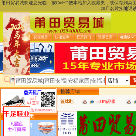
莆田贸易城欢迎您光临：按Ctrl+D把本站加入收藏夹，或保存到
加店名片实地详
贸易城首页
安福相册
快递查询
联系我们
资讯首页
电脑版AP
推荐店铺
篮球鞋:
303精品眼
类目详细分类