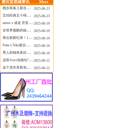
莆田贸易城资讯
More
跑步装备上新合集，最近有什么可以关注的呢？
2025-06-23
宝珀经典五十噚家族再添新员 适配所有腕围的38mm小表径腕表亮相
2025-06-23
atmos x 成龙 官宣，《警察故事》联名短袖公布！
2025-06-19
全世界最酷的姐姐，和Nike联名的鞋要来了！
2025-06-19
再次刷新纪录！14只 LABUBU 共拍出240万元
2025-06-19
Patta x Nike新合作提前泄露，这次的服饰周边也有亮点？
2025-06-16
男人的钱有多好赚？四个大学生创业卖短裤，年销8个亿！
2025-06-16
这双Asics也能玩“牛仔感”？TOGA联名即将登场！
2025-06-12
这个优衣库新包，能火起来吗？
2025-06-12