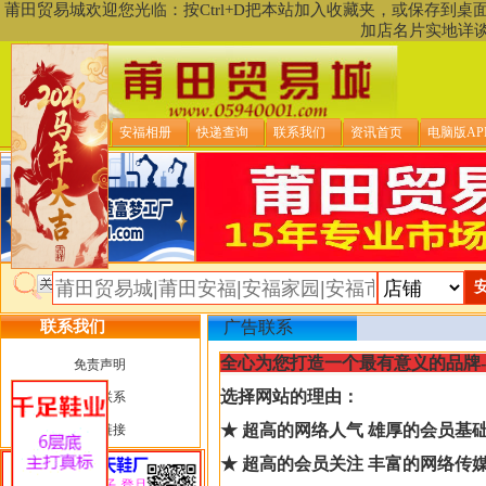
莆田贸易城欢迎您光临：按Ctrl+D把本站加入收藏夹，或保存到
加店名片实地详
贸易城首页
安福相册
快递查询
联系我们
资讯首页
电脑版AP
联系我们
广告联系
全心为您打造一个最有意义的品牌
免责声明
选择网站的理由：
广告联系
★ 超高的网络人气 雄厚的会员基
友情链接
★ 超高的会员关注 丰富的网络传