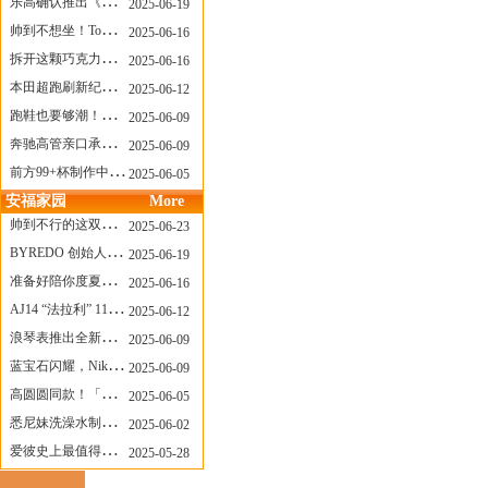
乐高确认推出《哥斯拉》积木，这设计也太酷了！
2025-06-19
帅到不想坐！Tom Sachs x Helinox 这把露营椅太炸了
2025-06-16
拆开这颗巧克力，居然是皮卡丘？
2025-06-16
本田超跑刷新纪录了！700万元成交价
2025-06-12
跑鞋也要够潮！昂跑 x Slam Jam 联名即将发售
2025-06-09
奔驰高管亲口承认：电动G级，完全失败了！
2025-06-09
前方99+杯制作中！「爷爷不泡茶」苹果狗、桃桃喵，今夏顶流潮饮！
2025-06-05
安福家园
More
帅到不行的这双跑鞋，其实藏着Nike第一位签约跑者的故事
2025-06-23
BYREDO 创始人离任，也带走了那份灵魂感
2025-06-19
准备好陪你度夏，nanamica x Suicoke 新联名来了
2025-06-16
AJ14 “法拉利” 11年后回归，红色超跑气场全开
2025-06-12
浪琴表推出全新先行者系列祖鲁时间1925腕表
2025-06-09
蓝宝石闪耀，Nike Air Max DN8 华丽变身
2025-06-09
高圆圆同款！「赤足New Balance」新联名曝光，铺货了
2025-06-05
悉尼妹洗澡水制成肥皂开启售卖！男粉：这肥皂能吃吗？
2025-06-02
爱彼史上最值得看的大展！揭秘150年传奇制表背后
2025-05-28