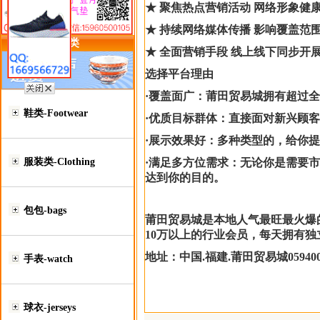
★ 聚焦热点营销活动 网络形象健
★ 持续网络媒体传播 影响覆盖范
类目详细分类
★ 全面营销手段 线上线下同步开
选择平台理由
·覆盖面广：莆田贸易城拥有超过全
鞋类-Footwear
·优质目标群体：直接面对新兴顾
·展示效果好：多种类型的，给你
服装类-Clothing
·满足多方位需求：无论你是需要
达到你的目的。
包包-bags
莆田贸易城是本地人气最旺最火爆
10万以上的行业会员，每天拥有独
地址：中国
.福建.莆田贸易城059400
手表-watch
球衣-jerseys