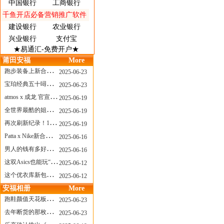
中国银行
工商银行
千鱼开店必备营销推广软件
建设银行
农业银行
兴业银行
支付宝
★易通汇-免费开户★
莆田安福
More
跑步装备上新合集，最近有什么可以关注的呢？
2025-06-23
宝珀经典五十噚家族再添新员 适配所有腕围的38mm小表径腕表亮相
2025-06-23
atmos x 成龙 官宣，《警察故事》联名短袖公布！
2025-06-19
全世界最酷的姐姐，和Nike联名的鞋要来了！
2025-06-19
再次刷新纪录！14只 LABUBU 共拍出240万元
2025-06-19
Patta x Nike新合作提前泄露，这次的服饰周边也有亮点？
2025-06-16
男人的钱有多好赚？四个大学生创业卖短裤，年销8个亿！
2025-06-16
这双Asics也能玩“牛仔感”？TOGA联名即将登场！
2025-06-12
这个优衣库新包，能火起来吗？
2025-06-12
安福相册
More
跑鞋颜值天花板？日常也能帅一脸
2025-06-23
去年断货的那枚表， CASIO指环表又要发售了
2025-06-23