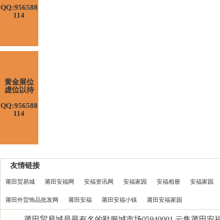
QQ:956588
114
黄金展位
虚位以待
QQ:956588
114
友情链接
莆田贸易城
莆田安福网
安福资讯网
安福家园
安福相册
安福家园
莆田外贸饰品批发网
莆田安福
莆田安福小镇
莆田安福家园
莆田贸易城是最有名的鞋服城市场05940001,云集莆田