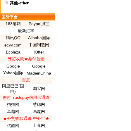
其他-other
国际平台
163邮箱
Paypal贝宝
最新汇率
腾讯QQ
Alibaba国际
中国制造网
ecvv.com
Ecplaza
IOffer
外贸收款★鼎付首选
Google
Google
Yahoo国际
MadeinChina
百度
阿里巴巴(国
淘宝网
内)
创付Trustspay信用卡通道
拍拍网
慧聪网
卓越网
易趣网
★外贸收款通道-中外宝★
优酷网
土豆网