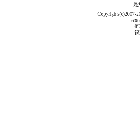
是
Copyrights(c)2007
bet365
值
福