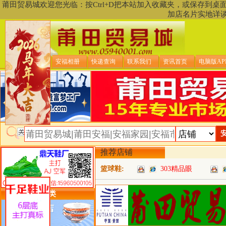
莆田贸易城欢迎您光临：按Ctrl+D把本站加入收藏夹，或保存到
加店名片实地详
贸易城首页
安福相册
快递查询
联系我们
资讯首页
电脑版AP
推荐店铺
篮球鞋:
303精品眼
类目详细分类