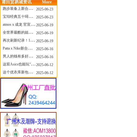
莆田贸易城资讯
More
跑步装备上新合集，最近有什么可以关注的呢？
2025-06-23
宝珀经典五十噚家族再添新员 适配所有腕围的38mm小表径腕表亮相
2025-06-23
atmos x 成龙 官宣，《警察故事》联名短袖公布！
2025-06-19
全世界最酷的姐姐，和Nike联名的鞋要来了！
2025-06-19
再次刷新纪录！14只 LABUBU 共拍出240万元
2025-06-19
Patta x Nike新合作提前泄露，这次的服饰周边也有亮点？
2025-06-16
男人的钱有多好赚？四个大学生创业卖短裤，年销8个亿！
2025-06-16
这双Asics也能玩“牛仔感”？TOGA联名即将登场！
2025-06-12
这个优衣库新包，能火起来吗？
2025-06-12