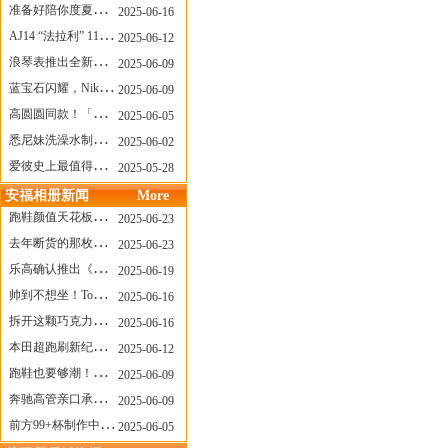
准备好陪你度夏，nanamica x Suicoke 新联名来了
2025-06-16
AJ14 “法拉利” 11年后回归，红色超跑气场全开
2025-06-12
浪琴表推出全新先行者系列祖鲁时间1925腕表
2025-06-09
蓝宝石闪耀，Nike Air Max DN8 华丽变身
2025-06-09
高圆圆同款！「赤足New Balance」新联名曝光，铺货了
2025-06-05
悉尼妹洗澡水制成肥皂开启售卖！男粉：这肥皂能吃吗？
2025-06-02
爱彼史上最值得看的大展！揭秘150年传奇制表背后
2025-05-28
安福相册新闻
More
跑鞋颜值天花板？日常也能帅一脸
2025-06-23
去年断货的那枚表， CASIO指环表又要发售了
2025-06-23
乐高确认推出《哥斯拉》积木，这设计也太酷了！
2025-06-19
帅到不想坐！Tom Sachs x Helinox 这把露营椅太炸了
2025-06-16
拆开这颗巧克力，居然是皮卡丘？
2025-06-16
本田超跑刷新纪录了！700万元成交价
2025-06-12
跑鞋也要够潮！昂跑 x Slam Jam 联名即将发售
2025-06-09
奔驰高管亲口承认：电动G级，完全失败了！
2025-06-09
前方99+杯制作中！「爷爷不泡茶」苹果狗、桃桃喵，今夏顶流潮饮！
2025-06-05