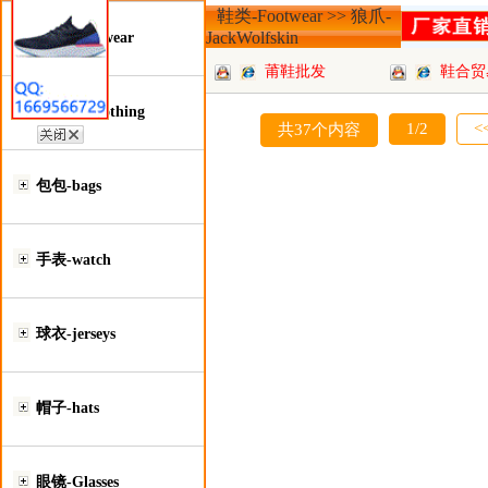
鞋类-Footwear >> 狼爪-
JackWolfskin
鞋类-Footwear
莆鞋批发
鞋合贸
服装类-Clothing
1/2
<
共37个内容
包包-bags
手表-watch
球衣-jerseys
帽子-hats
眼镜-Glasses