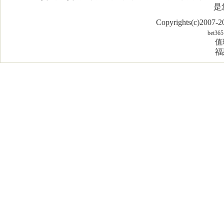
是
Copyrights(c)2007
bet365
值
福