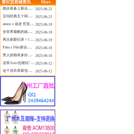
莆田贸易城资讯
More
跑步装备上新合集，最近有什么可以关注的呢？
2025-06-23
宝珀经典五十噚家族再添新员 适配所有腕围的38mm小表径腕表亮相
2025-06-23
atmos x 成龙 官宣，《警察故事》联名短袖公布！
2025-06-19
全世界最酷的姐姐，和Nike联名的鞋要来了！
2025-06-19
再次刷新纪录！14只 LABUBU 共拍出240万元
2025-06-19
Patta x Nike新合作提前泄露，这次的服饰周边也有亮点？
2025-06-16
男人的钱有多好赚？四个大学生创业卖短裤，年销8个亿！
2025-06-16
这双Asics也能玩“牛仔感”？TOGA联名即将登场！
2025-06-12
这个优衣库新包，能火起来吗？
2025-06-12