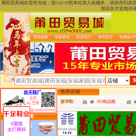
莆田贸易城欢迎您光临：按Ctrl+D把本站加入收藏夹，或保存到
加店名片实地详
贸易城首页
安福相册
快递查询
联系我们
资讯首页
电脑版AP
推荐店铺
篮球鞋:
303精品眼
类目详细分类