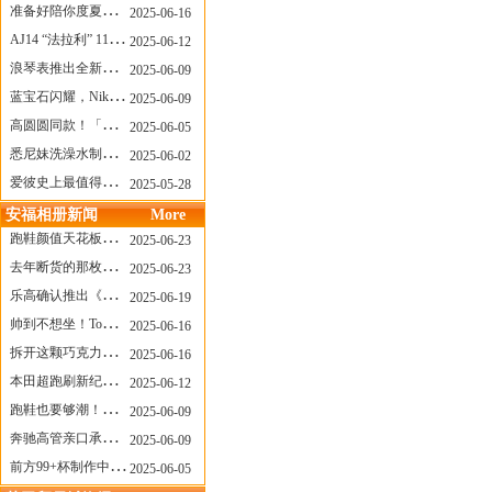
准备好陪你度夏，nanamica x Suicoke 新联名来了
2025-06-16
AJ14 “法拉利” 11年后回归，红色超跑气场全开
2025-06-12
浪琴表推出全新先行者系列祖鲁时间1925腕表
2025-06-09
蓝宝石闪耀，Nike Air Max DN8 华丽变身
2025-06-09
高圆圆同款！「赤足New Balance」新联名曝光，铺货了
2025-06-05
悉尼妹洗澡水制成肥皂开启售卖！男粉：这肥皂能吃吗？
2025-06-02
爱彼史上最值得看的大展！揭秘150年传奇制表背后
2025-05-28
安福相册新闻
More
跑鞋颜值天花板？日常也能帅一脸
2025-06-23
去年断货的那枚表， CASIO指环表又要发售了
2025-06-23
乐高确认推出《哥斯拉》积木，这设计也太酷了！
2025-06-19
帅到不想坐！Tom Sachs x Helinox 这把露营椅太炸了
2025-06-16
拆开这颗巧克力，居然是皮卡丘？
2025-06-16
本田超跑刷新纪录了！700万元成交价
2025-06-12
跑鞋也要够潮！昂跑 x Slam Jam 联名即将发售
2025-06-09
奔驰高管亲口承认：电动G级，完全失败了！
2025-06-09
前方99+杯制作中！「爷爷不泡茶」苹果狗、桃桃喵，今夏顶流潮饮！
2025-06-05