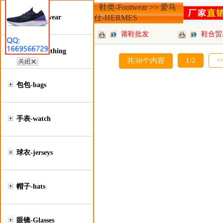
鞋类-Footwear >> 爱马
鞋类-Footwear
仕-HERMES
莆鞋批发
鞋合贸
服装类-Clothing
1/2
<
共38个内容
包包-bags
手表-watch
球衣-jerseys
帽子-hats
眼镜-Glasses