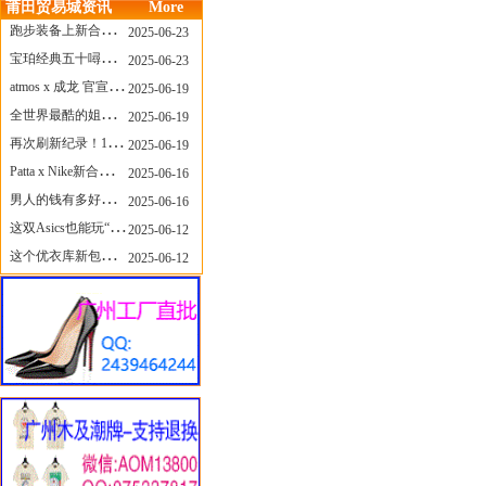
莆田贸易城资讯
More
跑步装备上新合集，最近有什么可以关注的呢？
2025-06-23
宝珀经典五十噚家族再添新员 适配所有腕围的38mm小表径腕表亮相
2025-06-23
atmos x 成龙 官宣，《警察故事》联名短袖公布！
2025-06-19
全世界最酷的姐姐，和Nike联名的鞋要来了！
2025-06-19
再次刷新纪录！14只 LABUBU 共拍出240万元
2025-06-19
Patta x Nike新合作提前泄露，这次的服饰周边也有亮点？
2025-06-16
男人的钱有多好赚？四个大学生创业卖短裤，年销8个亿！
2025-06-16
这双Asics也能玩“牛仔感”？TOGA联名即将登场！
2025-06-12
这个优衣库新包，能火起来吗？
2025-06-12