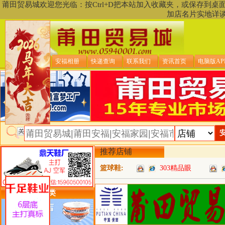
莆田贸易城欢迎您光临：按Ctrl+D把本站加入收藏夹，或保存到
加店名片实地详
贸易城首页
安福相册
快递查询
联系我们
资讯首页
电脑版AP
推荐店铺
篮球鞋:
303精品眼
类目详细分类