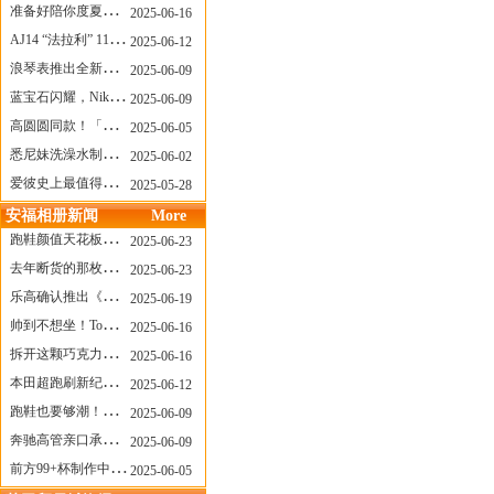
准备好陪你度夏，nanamica x Suicoke 新联名来了
2025-06-16
AJ14 “法拉利” 11年后回归，红色超跑气场全开
2025-06-12
浪琴表推出全新先行者系列祖鲁时间1925腕表
2025-06-09
蓝宝石闪耀，Nike Air Max DN8 华丽变身
2025-06-09
高圆圆同款！「赤足New Balance」新联名曝光，铺货了
2025-06-05
悉尼妹洗澡水制成肥皂开启售卖！男粉：这肥皂能吃吗？
2025-06-02
爱彼史上最值得看的大展！揭秘150年传奇制表背后
2025-05-28
安福相册新闻
More
跑鞋颜值天花板？日常也能帅一脸
2025-06-23
去年断货的那枚表， CASIO指环表又要发售了
2025-06-23
乐高确认推出《哥斯拉》积木，这设计也太酷了！
2025-06-19
帅到不想坐！Tom Sachs x Helinox 这把露营椅太炸了
2025-06-16
拆开这颗巧克力，居然是皮卡丘？
2025-06-16
本田超跑刷新纪录了！700万元成交价
2025-06-12
跑鞋也要够潮！昂跑 x Slam Jam 联名即将发售
2025-06-09
奔驰高管亲口承认：电动G级，完全失败了！
2025-06-09
前方99+杯制作中！「爷爷不泡茶」苹果狗、桃桃喵，今夏顶流潮饮！
2025-06-05