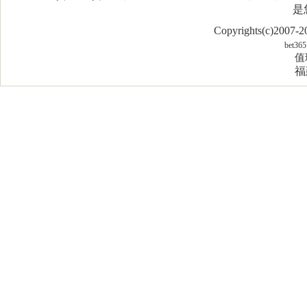
是
Copyrights(c)2007
bet365
值
福