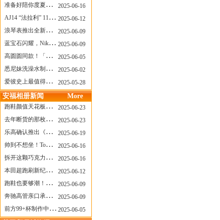
准备好陪你度夏，nanamica x Suicoke 新联名来了
2025-06-16
AJ14 “法拉利” 11年后回归，红色超跑气场全开
2025-06-12
浪琴表推出全新先行者系列祖鲁时间1925腕表
2025-06-09
蓝宝石闪耀，Nike Air Max DN8 华丽变身
2025-06-09
高圆圆同款！「赤足New Balance」新联名曝光，铺货了
2025-06-05
悉尼妹洗澡水制成肥皂开启售卖！男粉：这肥皂能吃吗？
2025-06-02
爱彼史上最值得看的大展！揭秘150年传奇制表背后
2025-05-28
安福相册新闻
More
跑鞋颜值天花板？日常也能帅一脸
2025-06-23
去年断货的那枚表， CASIO指环表又要发售了
2025-06-23
乐高确认推出《哥斯拉》积木，这设计也太酷了！
2025-06-19
帅到不想坐！Tom Sachs x Helinox 这把露营椅太炸了
2025-06-16
拆开这颗巧克力，居然是皮卡丘？
2025-06-16
本田超跑刷新纪录了！700万元成交价
2025-06-12
跑鞋也要够潮！昂跑 x Slam Jam 联名即将发售
2025-06-09
奔驰高管亲口承认：电动G级，完全失败了！
2025-06-09
前方99+杯制作中！「爷爷不泡茶」苹果狗、桃桃喵，今夏顶流潮饮！
2025-06-05