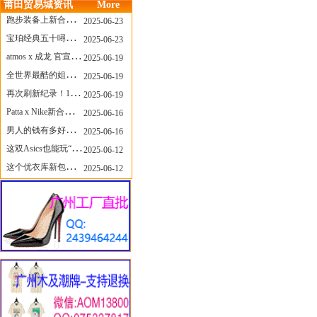
莆田贸易城资讯
More
跑步装备上新合集，最近有什么可以关注的呢？
2025-06-23
宝珀经典五十噚家族再添新员 适配所有腕围的38mm小表径腕表亮相
2025-06-23
atmos x 成龙 官宣，《警察故事》联名短袖公布！
2025-06-19
全世界最酷的姐姐，和Nike联名的鞋要来了！
2025-06-19
再次刷新纪录！14只 LABUBU 共拍出240万元
2025-06-19
Patta x Nike新合作提前泄露，这次的服饰周边也有亮点？
2025-06-16
男人的钱有多好赚？四个大学生创业卖短裤，年销8个亿！
2025-06-16
这双Asics也能玩“牛仔感”？TOGA联名即将登场！
2025-06-12
这个优衣库新包，能火起来吗？
2025-06-12