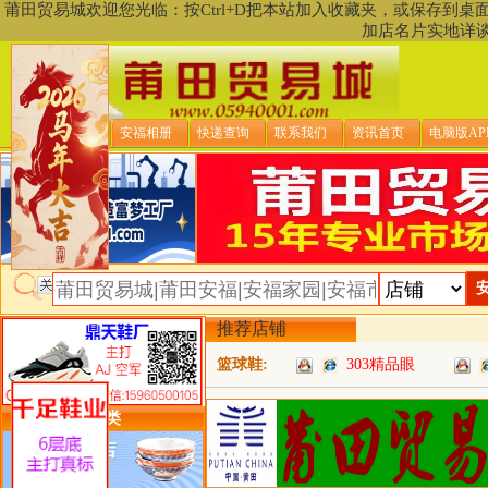
莆田贸易城欢迎您光临：按Ctrl+D把本站加入收藏夹，或保存到
加店名片实地详
贸易城首页
安福相册
快递查询
联系我们
资讯首页
电脑版AP
推荐店铺
篮球鞋:
303精品眼
类目详细分类