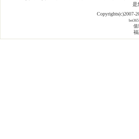
是
Copyrights(c)2007
bet365
值
福