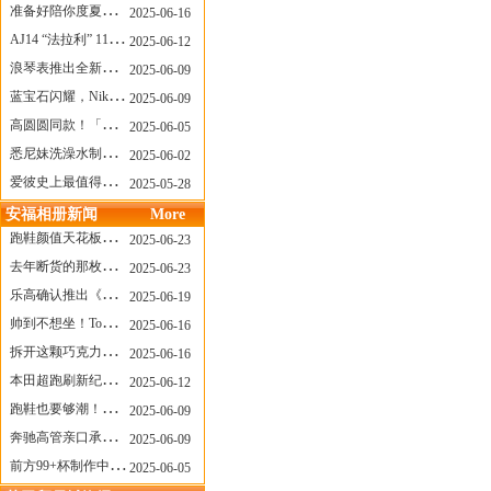
准备好陪你度夏，nanamica x Suicoke 新联名来了
2025-06-16
AJ14 “法拉利” 11年后回归，红色超跑气场全开
2025-06-12
浪琴表推出全新先行者系列祖鲁时间1925腕表
2025-06-09
蓝宝石闪耀，Nike Air Max DN8 华丽变身
2025-06-09
高圆圆同款！「赤足New Balance」新联名曝光，铺货了
2025-06-05
悉尼妹洗澡水制成肥皂开启售卖！男粉：这肥皂能吃吗？
2025-06-02
爱彼史上最值得看的大展！揭秘150年传奇制表背后
2025-05-28
安福相册新闻
More
跑鞋颜值天花板？日常也能帅一脸
2025-06-23
去年断货的那枚表， CASIO指环表又要发售了
2025-06-23
乐高确认推出《哥斯拉》积木，这设计也太酷了！
2025-06-19
帅到不想坐！Tom Sachs x Helinox 这把露营椅太炸了
2025-06-16
拆开这颗巧克力，居然是皮卡丘？
2025-06-16
本田超跑刷新纪录了！700万元成交价
2025-06-12
跑鞋也要够潮！昂跑 x Slam Jam 联名即将发售
2025-06-09
奔驰高管亲口承认：电动G级，完全失败了！
2025-06-09
前方99+杯制作中！「爷爷不泡茶」苹果狗、桃桃喵，今夏顶流潮饮！
2025-06-05