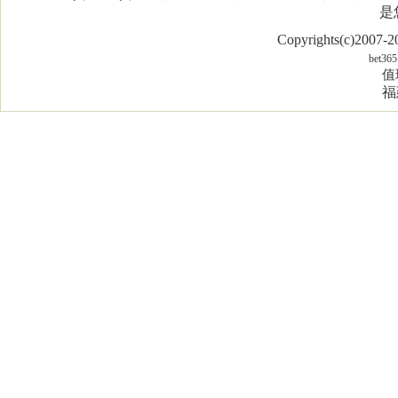
是
Copyrights(c)2007
bet365
值
福