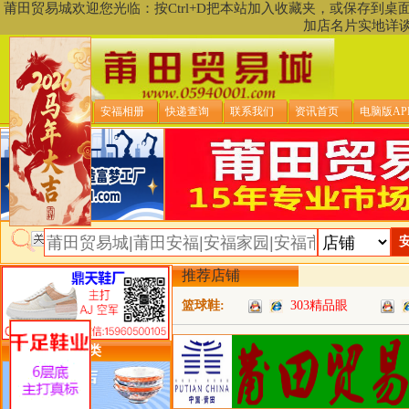
莆田贸易城欢迎您光临：按Ctrl+D把本站加入收藏夹，或保存到
加店名片实地详
贸易城首页
安福相册
快递查询
联系我们
资讯首页
电脑版AP
推荐店铺
篮球鞋:
303精品眼
类目详细分类