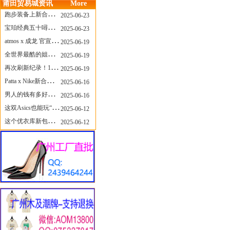
莆田贸易城资讯
More
跑步装备上新合集，最近有什么可以关注的呢？
2025-06-23
宝珀经典五十噚家族再添新员 适配所有腕围的38mm小表径腕表亮相
2025-06-23
atmos x 成龙 官宣，《警察故事》联名短袖公布！
2025-06-19
全世界最酷的姐姐，和Nike联名的鞋要来了！
2025-06-19
再次刷新纪录！14只 LABUBU 共拍出240万元
2025-06-19
Patta x Nike新合作提前泄露，这次的服饰周边也有亮点？
2025-06-16
男人的钱有多好赚？四个大学生创业卖短裤，年销8个亿！
2025-06-16
这双Asics也能玩“牛仔感”？TOGA联名即将登场！
2025-06-12
这个优衣库新包，能火起来吗？
2025-06-12