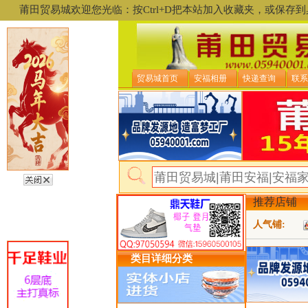
莆田贸易城欢迎您光临：按Ctrl+D把本站加入收藏夹，或保
贸易城首页
安福相册
快递查询
联系
推荐店铺
人气铺:
类目详细分类