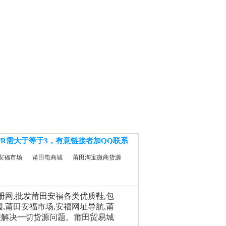
PR需大于等于3，有意链接者加QQ联系
安福市场
莆田电商城
莆田淘宝微商货源
相册网,批发莆田安福各类优质鞋,包
园,莆田安福市场,安福网址导航,莆
您解决一切货源问题。莆田贸易城