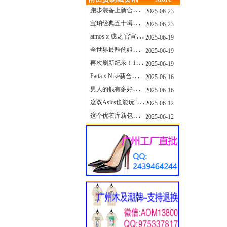
跑步装备上新合集，最近有什么可以关注的呢？
2025-06-23
宝珀经典五十噚家族再添新员 适配所有腕围的38mm小表径腕表亮相
2025-06-23
atmos x 成龙 官宣，《警察故事》联名短袖公布！
2025-06-19
全世界最酷的姐姐，和Nike联名的鞋要来了！
2025-06-19
再次刷新纪录！14只 LABUBU 共拍出240万元
2025-06-19
Patta x Nike新合作提前泄露，这次的服饰周边也有亮点？
2025-06-16
男人的钱有多好赚？四个大学生创业卖短裤，年销8个亿！
2025-06-16
这双Asics也能玩“牛仔感”？TOGA联名即将登场！
2025-06-12
这个优衣库新包，能火起来吗？
2025-06-12