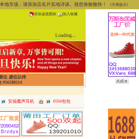
道或本地市场，请添加店名片实地详谈。祝您体验愉快！
《不再提示》
添加桌面图标
加入收藏
Loading...
展位 虚位以待
:956588114
安福魔声耳机
0594包包