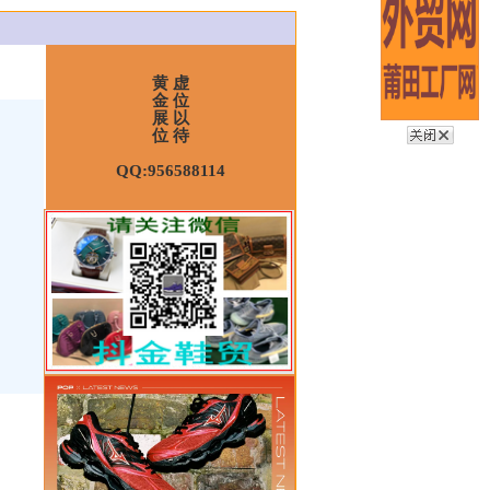
黄 虚
金 位
展 以
位 待
QQ:956588114