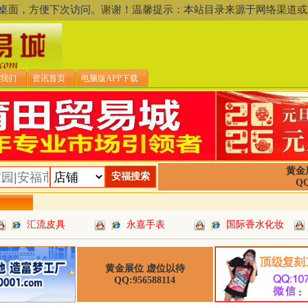
存到桌面，方便下次访问。谢谢！温馨提示：本站目录来源于网络渠
我们
资讯首页
电脑版APP下载
黄金
QQ
汇流皮具
永嘉手表
国际香水化妆
黄金展位 虚位以待
QQ:956588114