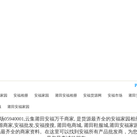
家园
安福相册
安福家园
莆田安福相册
安福货源网
安福市场
莆田
镇
莆田安福家园
5940001,云集莆田安福万千商家, 是货源最齐全的安福家园
源商家,安福批发,安福搜搜, 莆田电商城, 莆田鞋服城,莆田安福家
福最齐全的商家资料。在这里可以找到安福所有产品批发商，为