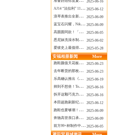
准备好陪你度夏，nanamica x Suicoke 新联名来了
2025-06-16
AJ14 “法拉利” 11年后回归，红色超跑气场全开
2025-06-12
浪琴表推出全新先行者系列祖鲁时间1925腕表
2025-06-09
蓝宝石闪耀，Nike Air Max DN8 华丽变身
2025-06-09
高圆圆同款！「赤足New Balance」新联名曝光，铺货了
2025-06-05
悉尼妹洗澡水制成肥皂开启售卖！男粉：这肥皂能吃吗？
2025-06-02
爱彼史上最值得看的大展！揭秘150年传奇制表背后
2025-05-28
安福相册新闻
More
跑鞋颜值天花板？日常也能帅一脸
2025-06-23
去年断货的那枚表， CASIO指环表又要发售了
2025-06-23
乐高确认推出《哥斯拉》积木，这设计也太酷了！
2025-06-19
帅到不想坐！Tom Sachs x Helinox 这把露营椅太炸了
2025-06-16
拆开这颗巧克力，居然是皮卡丘？
2025-06-16
本田超跑刷新纪录了！700万元成交价
2025-06-12
跑鞋也要够潮！昂跑 x Slam Jam 联名即将发售
2025-06-09
奔驰高管亲口承认：电动G级，完全失败了！
2025-06-09
前方99+杯制作中！「爷爷不泡茶」苹果狗、桃桃喵，今夏顶流潮饮！
2025-06-05
莆田贸易城资讯
More