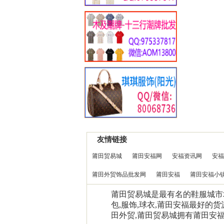
友情链接
莆田贸易城
莆田安福网
安福资讯网
安福
莆田外贸饰品批发网
莆田安福
莆田安福小
莆田贸易城是最有名的鞋服城市场0
包,服饰,球衣,莆田安福最好的货
田外贸,莆田贸易城拥有莆田安