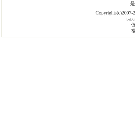
是
Copyrights(c)2007
bet36
值