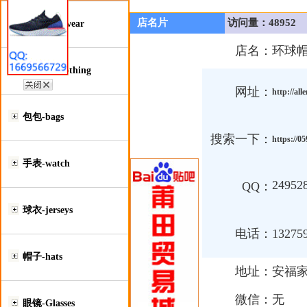
店名片
访问量：48952
鞋类-Footwear
店名：
环球
服装类-Clothing
网址：
http://al
包包-bags
搜索一下：
https://
手表-watch
24952
QQ：
球衣-jerseys
电话：
13275
帽子-hats
地址：
安福
微信：
无
眼镜-Glasses