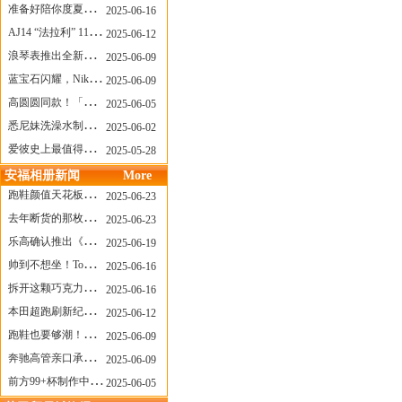
准备好陪你度夏，nanamica x Suicoke 新联名来了
2025-06-16
AJ14 “法拉利” 11年后回归，红色超跑气场全开
2025-06-12
浪琴表推出全新先行者系列祖鲁时间1925腕表
2025-06-09
蓝宝石闪耀，Nike Air Max DN8 华丽变身
2025-06-09
高圆圆同款！「赤足New Balance」新联名曝光，铺货了
2025-06-05
悉尼妹洗澡水制成肥皂开启售卖！男粉：这肥皂能吃吗？
2025-06-02
爱彼史上最值得看的大展！揭秘150年传奇制表背后
2025-05-28
安福相册新闻
More
跑鞋颜值天花板？日常也能帅一脸
2025-06-23
去年断货的那枚表， CASIO指环表又要发售了
2025-06-23
乐高确认推出《哥斯拉》积木，这设计也太酷了！
2025-06-19
帅到不想坐！Tom Sachs x Helinox 这把露营椅太炸了
2025-06-16
拆开这颗巧克力，居然是皮卡丘？
2025-06-16
本田超跑刷新纪录了！700万元成交价
2025-06-12
跑鞋也要够潮！昂跑 x Slam Jam 联名即将发售
2025-06-09
奔驰高管亲口承认：电动G级，完全失败了！
2025-06-09
前方99+杯制作中！「爷爷不泡茶」苹果狗、桃桃喵，今夏顶流潮饮！
2025-06-05