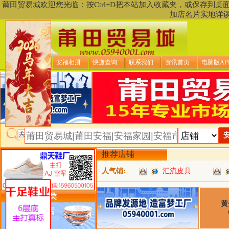
莆田贸易城欢迎您光临：按Ctrl+D把本站加入收藏夹，或保存到
加店名片实地详
贸易城首页
安福相册
快递查询
联系我们
资讯首页
电脑版AP
推荐店铺
人气铺:
汇流皮具
类目详细分类
黄