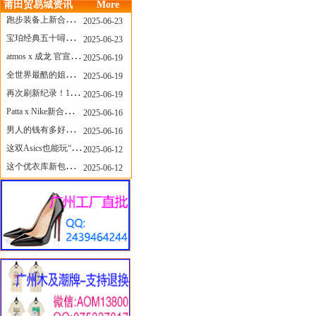
莆田贸易城资讯
More
跑步装备上新合集，最近有什么可以关注的呢？
2025-06-23
宝珀经典五十噚家族再添新员 适配所有腕围的38mm小表径腕表亮相
2025-06-23
atmos x 成龙 官宣，《警察故事》联名短袖公布！
2025-06-19
全世界最酷的姐姐，和Nike联名的鞋要来了！
2025-06-19
再次刷新纪录！14只 LABUBU 共拍出240万元
2025-06-19
Patta x Nike新合作提前泄露，这次的服饰周边也有亮点？
2025-06-16
男人的钱有多好赚？四个大学生创业卖短裤，年销8个亿！
2025-06-16
这双Asics也能玩“牛仔感”？TOGA联名即将登场！
2025-06-12
这个优衣库新包，能火起来吗？
2025-06-12