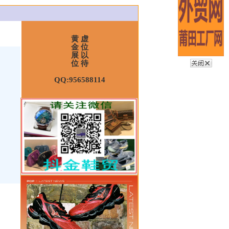
黄 虚
金 位
展 以
位 待
QQ:956588114