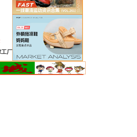
！
球工厂