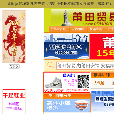
莆田贸易城欢迎您光临：按Ctrl+D把本站加入收藏夹，或保
贸易城首页
安福相册
快递查询
联系
推荐店铺
人气铺:
类目详细分类