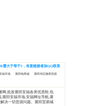
PR需大于等于3，有意链接者加QQ联系
安福市场
莆田电商城
莆田淘宝微商货源
相册网,批发莆田安福各类优质鞋,包
园,莆田安福市场,安福网址导航,莆
您解决一切货源问题。莆田贸易城