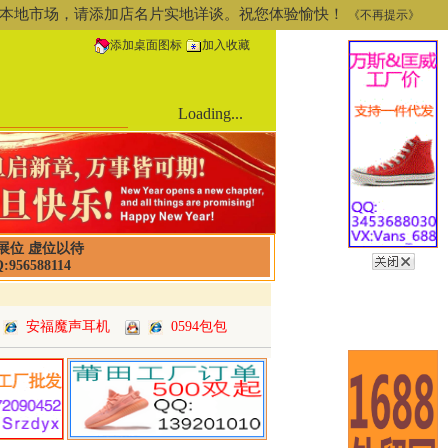
道或本地市场，请添加店名片实地详谈。祝您体验愉快！
《不再提示》
添加桌面图标
加入收藏
Loading...
展位 虚位以待
:956588114
安福魔声耳机
0594包包