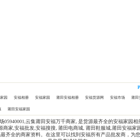
家园
安福相册
安福家园
莆田安福相册
安福货源网
安福市场
莆田
镇
莆田安福家园
5940001,云集莆田安福万千商家, 是货源最齐全的安福家园
源商家,安福批发,安福搜搜, 莆田电商城, 莆田鞋服城,莆田安福家
福最齐全的商家资料。在这里可以找到安福所有产品批发商，为