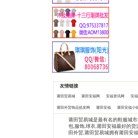
友情链接
莆田贸易城
莆田安福网
安福资讯网
安福
莆田外贸饰品批发网
莆田安福
莆田安福小
莆田贸易城是最有名的鞋服城市场0
包,服饰,球衣,莆田安福最好的货
田外贸,莆田贸易城拥有莆田安