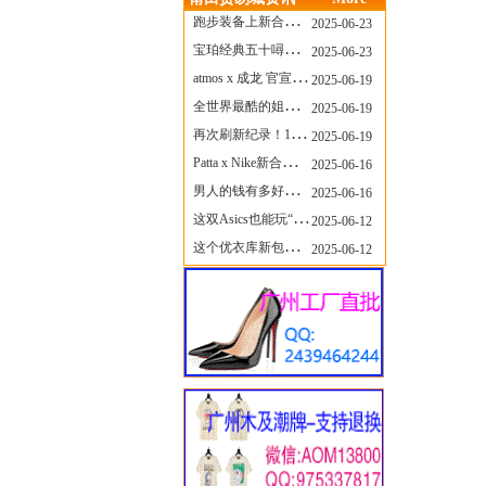
跑步装备上新合集，最近有什么可以关注的呢？
2025-06-23
宝珀经典五十噚家族再添新员 适配所有腕围的38mm小表径腕表亮相
2025-06-23
atmos x 成龙 官宣，《警察故事》联名短袖公布！
2025-06-19
全世界最酷的姐姐，和Nike联名的鞋要来了！
2025-06-19
再次刷新纪录！14只 LABUBU 共拍出240万元
2025-06-19
Patta x Nike新合作提前泄露，这次的服饰周边也有亮点？
2025-06-16
男人的钱有多好赚？四个大学生创业卖短裤，年销8个亿！
2025-06-16
这双Asics也能玩“牛仔感”？TOGA联名即将登场！
2025-06-12
这个优衣库新包，能火起来吗？
2025-06-12