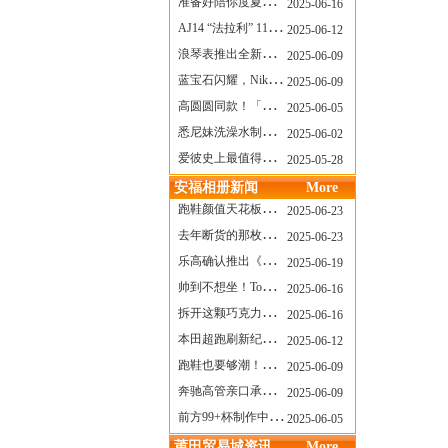
准备好陪你度夏，nanamica x Suicoke 新联名来了
2025-06-16
AJ14 “法拉利” 11年后回归，红色超跑气场全开
2025-06-12
浪琴表推出全新先行者系列祖鲁时间1925腕表
2025-06-09
蓝宝石闪耀，Nike Air Max DN8 华丽变身
2025-06-09
高圆圆同款！「赤足New Balance」新联名曝光，铺货了
2025-06-05
悉尼妹洗澡水制成肥皂开启售卖！男粉：这肥皂能吃吗？
2025-06-02
爱彼史上最值得看的大展！揭秘150年传奇制表背后
2025-05-28
安福相册新闻
More
跑鞋颜值天花板？日常也能帅一脸
2025-06-23
去年断货的那枚表， CASIO指环表又要发售了
2025-06-23
乐高确认推出《哥斯拉》积木，这设计也太酷了！
2025-06-19
帅到不想坐！Tom Sachs x Helinox 这把露营椅太炸了
2025-06-16
拆开这颗巧克力，居然是皮卡丘？
2025-06-16
本田超跑刷新纪录了！700万元成交价
2025-06-12
跑鞋也要够潮！昂跑 x Slam Jam 联名即将发售
2025-06-09
奔驰高管亲口承认：电动G级，完全失败了！
2025-06-09
前方99+杯制作中！「爷爷不泡茶」苹果狗、桃桃喵，今夏顶流潮饮！
2025-06-05
莆田贸易城资讯
More