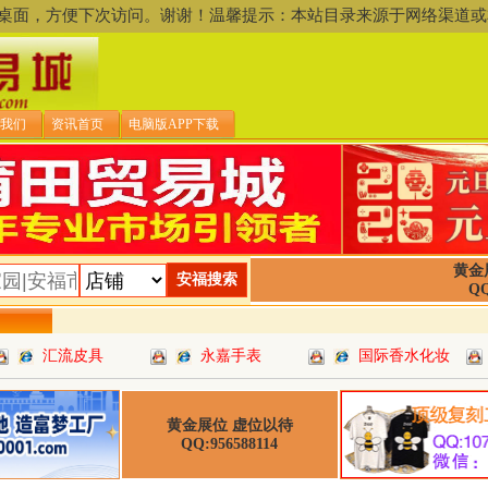
存到桌面，方便下次访问。谢谢！温馨提示：本站目录来源于网络渠
我们
资讯首页
电脑版APP下载
黄金
QQ
汇流皮具
永嘉手表
国际香水化妆
黄金展位 虚位以待
QQ:956588114