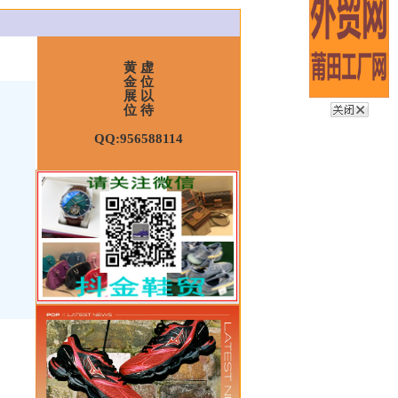
黄 虚
金 位
展 以
位 待
QQ:956588114