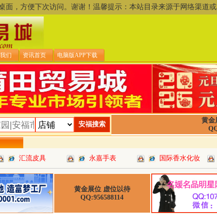
存到桌面，方便下次访问。谢谢！温馨提示：本站目录来源于网络渠
我们
资讯首页
电脑版APP下载
黄金
QQ
汇流皮具
永嘉手表
国际香水化妆
黄金展位 虚位以待
QQ:956588114