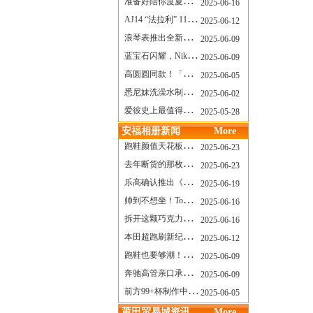
准备好陪你度夏，nanamica x Suicoke 新联名来了
2025-06-16
AJ14 “法拉利” 11年后回归，红色超跑气场全开
2025-06-12
浪琴表推出全新先行者系列祖鲁时间1925腕表
2025-06-09
蓝宝石闪耀，Nike Air Max DN8 华丽变身
2025-06-09
高圆圆同款！「赤足New Balance」新联名曝光，铺货了
2025-06-05
悉尼妹洗澡水制成肥皂开启售卖！男粉：这肥皂能吃吗？
2025-06-02
爱彼史上最值得看的大展！揭秘150年传奇制表背后
2025-05-28
安福相册新闻
More
跑鞋颜值天花板？日常也能帅一脸
2025-06-23
去年断货的那枚表， CASIO指环表又要发售了
2025-06-23
乐高确认推出《哥斯拉》积木，这设计也太酷了！
2025-06-19
帅到不想坐！Tom Sachs x Helinox 这把露营椅太炸了
2025-06-16
拆开这颗巧克力，居然是皮卡丘？
2025-06-16
本田超跑刷新纪录了！700万元成交价
2025-06-12
跑鞋也要够潮！昂跑 x Slam Jam 联名即将发售
2025-06-09
奔驰高管亲口承认：电动G级，完全失败了！
2025-06-09
前方99+杯制作中！「爷爷不泡茶」苹果狗、桃桃喵，今夏顶流潮饮！
2025-06-05
莆田贸易城资讯
More