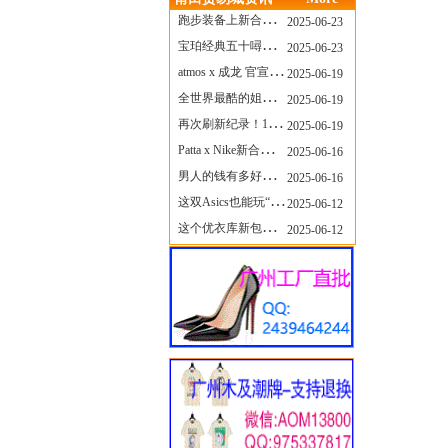
跑步装备上新合集，最近有什么可以关注的呢？
2025-06-23
宝珀经典五十噚家族再添新员 适配所有腕围的38mm小表径腕表亮相
2025-06-23
atmos x 成龙 官宣，《警察故事》联名短袖公布！
2025-06-19
全世界最酷的姐姐，和Nike联名的鞋要来了！
2025-06-19
再次刷新纪录！14只 LABUBU 共拍出240万元
2025-06-19
Patta x Nike新合作提前泄露，这次的服饰周边也有亮点？
2025-06-16
男人的钱有多好赚？四个大学生创业卖短裤，年销8个亿！
2025-06-16
这双Asics也能玩“牛仔感”？TOGA联名即将登场！
2025-06-12
这个优衣库新包，能火起来吗？
2025-06-12