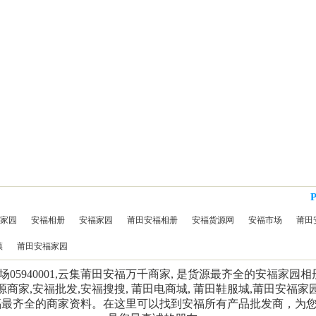
家园
安福相册
安福家园
莆田安福相册
安福货源网
安福市场
莆田
镇
莆田安福家园
5940001,云集莆田安福万千商家, 是货源最齐全的安福家园
源商家,安福批发,安福搜搜, 莆田电商城, 莆田鞋服城,莆田安福家
福最齐全的商家资料。在这里可以找到安福所有产品批发商，为