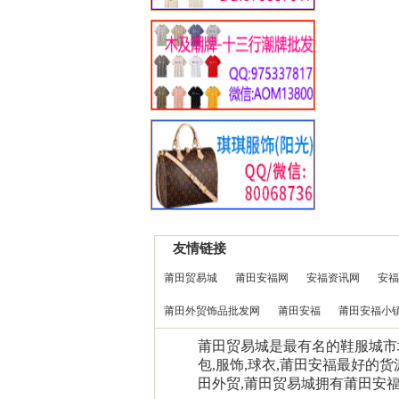
友情链接
莆田贸易城
莆田安福网
安福资讯网
安福
莆田外贸饰品批发网
莆田安福
莆田安福小
莆田贸易城是最有名的鞋服城市场0
包,服饰,球衣,莆田安福最好的货
田外贸,莆田贸易城拥有莆田安