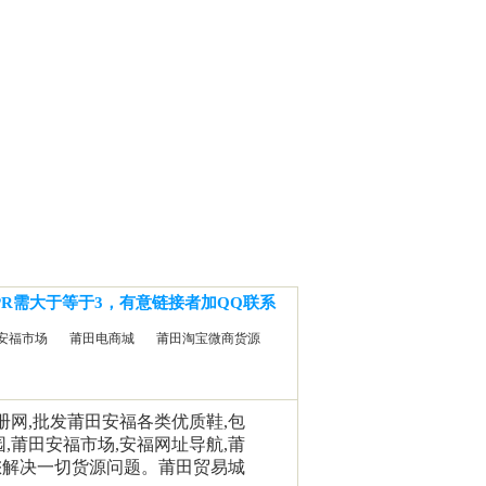
PR需大于等于3，有意链接者加QQ联系
安福市场
莆田电商城
莆田淘宝微商货源
相册网,批发莆田安福各类优质鞋,包
园,莆田安福市场,安福网址导航,莆
您解决一切货源问题。莆田贸易城