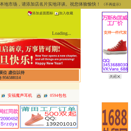
道或本地市场，请添加店名片实地详谈。祝您体验愉快！
《不再提示》
添加桌面图标
加入收藏
Loading...
展位 虚位以待
:956588114
安福魔声耳机
0594包包