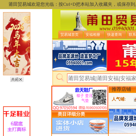
莆田贸易城欢迎您光临：按Ctrl+D把本站加入收藏夹，或保
贸易城首页
安福相册
快递查询
联系
推荐店铺
人气铺:
类目详细分类