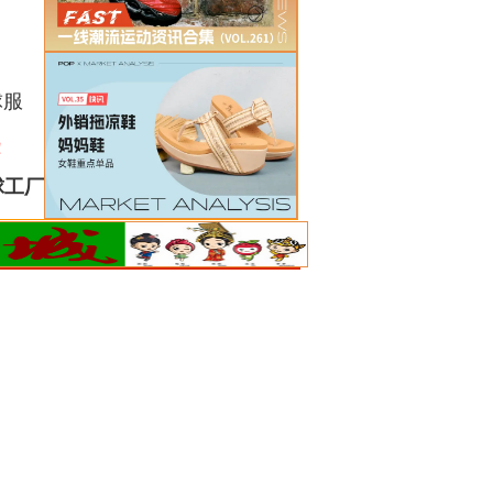
球服
！
球工厂