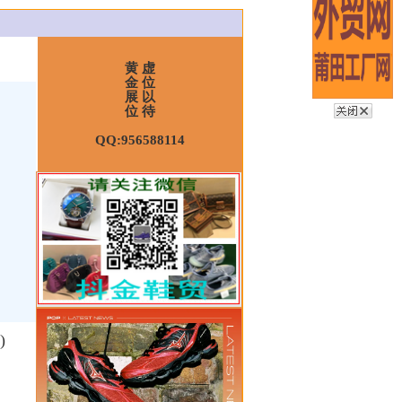
黄 虚
金 位
展 以
位 待
QQ:956588114
)