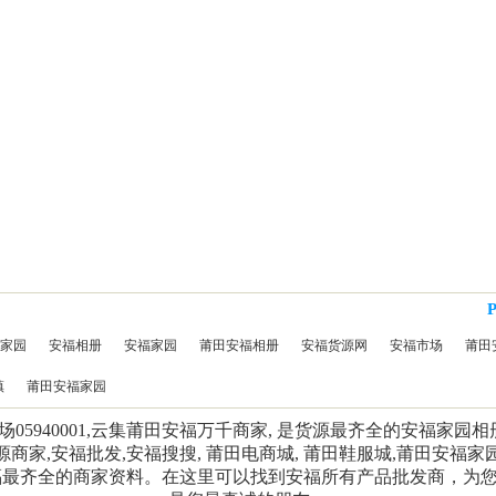
家园
安福相册
安福家园
莆田安福相册
安福货源网
安福市场
莆田
镇
莆田安福家园
5940001,云集莆田安福万千商家, 是货源最齐全的安福家园
源商家,安福批发,安福搜搜, 莆田电商城, 莆田鞋服城,莆田安福家
福最齐全的商家资料。在这里可以找到安福所有产品批发商，为