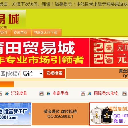
存到桌面，方便下次访问。谢谢！温馨提示：本站目录来源于网络渠
我们
资讯首页
电脑版APP下载
黄金
QQ
汇流皮具
永嘉手表
国际香水化妆
黄金展位 虚位以待
QQ:956588114