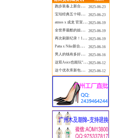
跑步装备上新合集，最近有什么可以关注的呢？
2025-06-23
宝珀经典五十噚家族再添新员 适配所有腕围的38mm小表径腕表亮相
2025-06-23
atmos x 成龙 官宣，《警察故事》联名短袖公布！
2025-06-19
全世界最酷的姐姐，和Nike联名的鞋要来了！
2025-06-19
再次刷新纪录！14只 LABUBU 共拍出240万元
2025-06-19
Patta x Nike新合作提前泄露，这次的服饰周边也有亮点？
2025-06-16
男人的钱有多好赚？四个大学生创业卖短裤，年销8个亿！
2025-06-16
这双Asics也能玩“牛仔感”？TOGA联名即将登场！
2025-06-12
这个优衣库新包，能火起来吗？
2025-06-12