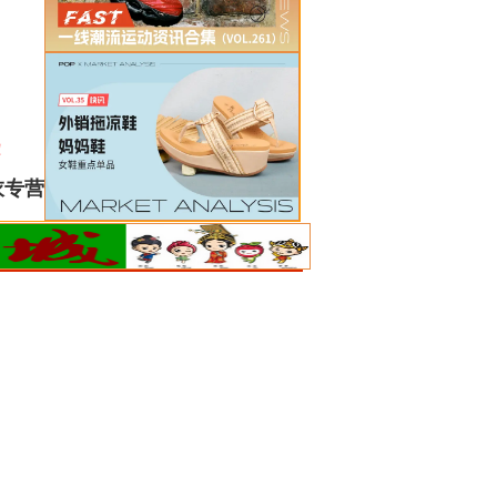
！
衣专营