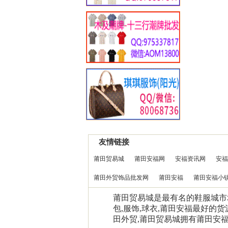
友情链接
莆田贸易城
莆田安福网
安福资讯网
安福
莆田外贸饰品批发网
莆田安福
莆田安福小
莆田贸易城是最有名的鞋服城市场0
包,服饰,球衣,莆田安福最好的货
田外贸,莆田贸易城拥有莆田安