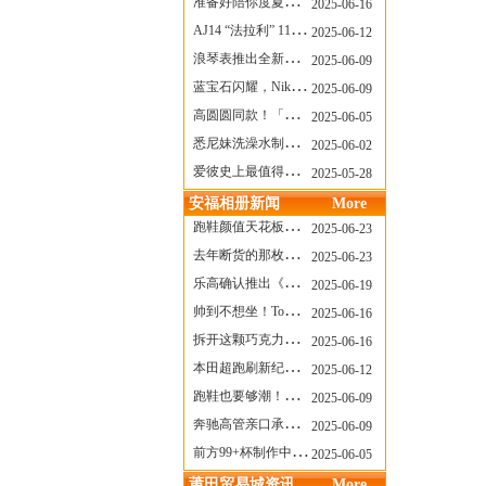
准备好陪你度夏，nanamica x Suicoke 新联名来了
2025-06-16
AJ14 “法拉利” 11年后回归，红色超跑气场全开
2025-06-12
浪琴表推出全新先行者系列祖鲁时间1925腕表
2025-06-09
蓝宝石闪耀，Nike Air Max DN8 华丽变身
2025-06-09
高圆圆同款！「赤足New Balance」新联名曝光，铺货了
2025-06-05
悉尼妹洗澡水制成肥皂开启售卖！男粉：这肥皂能吃吗？
2025-06-02
爱彼史上最值得看的大展！揭秘150年传奇制表背后
2025-05-28
安福相册新闻
More
跑鞋颜值天花板？日常也能帅一脸
2025-06-23
去年断货的那枚表， CASIO指环表又要发售了
2025-06-23
乐高确认推出《哥斯拉》积木，这设计也太酷了！
2025-06-19
帅到不想坐！Tom Sachs x Helinox 这把露营椅太炸了
2025-06-16
拆开这颗巧克力，居然是皮卡丘？
2025-06-16
本田超跑刷新纪录了！700万元成交价
2025-06-12
跑鞋也要够潮！昂跑 x Slam Jam 联名即将发售
2025-06-09
奔驰高管亲口承认：电动G级，完全失败了！
2025-06-09
前方99+杯制作中！「爷爷不泡茶」苹果狗、桃桃喵，今夏顶流潮饮！
2025-06-05
莆田贸易城资讯
More