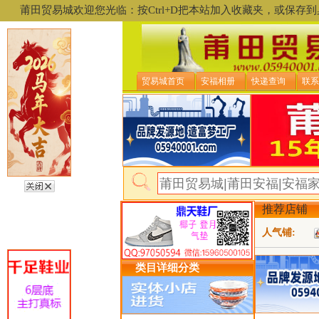
莆田贸易城欢迎您光临：按Ctrl+D把本站加入收藏夹，或保
贸易城首页
安福相册
快递查询
联系
推荐店铺
人气铺:
类目详细分类