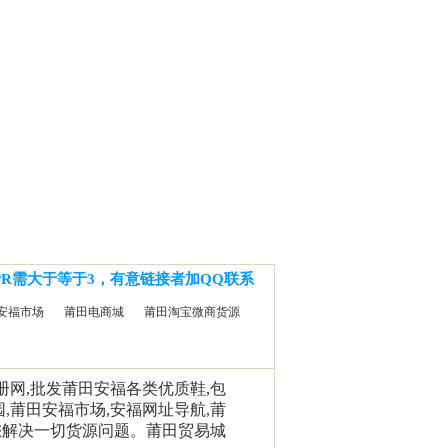
PR需大于等于3，有意链接者加QQ联系
安福市场
莆田电商城
莆田淘宝微商货源
相册网,批发莆田安福各类优质鞋,包
园,莆田安福市场,安福网址导航,莆
您解决一切货源问题。莆田贸易城