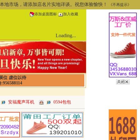
道或本地市场，请添加店名片实地详谈。祝您体验愉快！
《不再提示》
添加桌面图标
加入收藏
Loading...
展位 虚位以待
:956588114
安福魔声耳机
0594包包