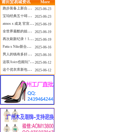
莆田贸易城资讯
More
跑步装备上新合集，最近有什么可以关注的呢？
2025-06-23
宝珀经典五十噚家族再添新员 适配所有腕围的38mm小表径腕表亮相
2025-06-23
atmos x 成龙 官宣，《警察故事》联名短袖公布！
2025-06-19
全世界最酷的姐姐，和Nike联名的鞋要来了！
2025-06-19
再次刷新纪录！14只 LABUBU 共拍出240万元
2025-06-19
Patta x Nike新合作提前泄露，这次的服饰周边也有亮点？
2025-06-16
男人的钱有多好赚？四个大学生创业卖短裤，年销8个亿！
2025-06-16
这双Asics也能玩“牛仔感”？TOGA联名即将登场！
2025-06-12
这个优衣库新包，能火起来吗？
2025-06-12