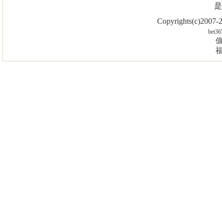
是
Copyrights(c)2007
bet36
值