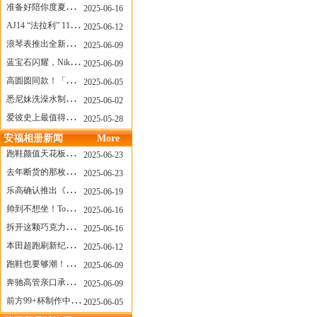
准备好陪你度夏，nanamica x Suicoke 新联名来了
2025-06-16
AJ14 “法拉利” 11年后回归，红色超跑气场全开
2025-06-12
浪琴表推出全新先行者系列祖鲁时间1925腕表
2025-06-09
蓝宝石闪耀，Nike Air Max DN8 华丽变身
2025-06-09
高圆圆同款！「赤足New Balance」新联名曝光，铺货了
2025-06-05
悉尼妹洗澡水制成肥皂开启售卖！男粉：这肥皂能吃吗？
2025-06-02
爱彼史上最值得看的大展！揭秘150年传奇制表背后
2025-05-28
安福相册新闻
More
跑鞋颜值天花板？日常也能帅一脸
2025-06-23
去年断货的那枚表， CASIO指环表又要发售了
2025-06-23
乐高确认推出《哥斯拉》积木，这设计也太酷了！
2025-06-19
帅到不想坐！Tom Sachs x Helinox 这把露营椅太炸了
2025-06-16
拆开这颗巧克力，居然是皮卡丘？
2025-06-16
本田超跑刷新纪录了！700万元成交价
2025-06-12
跑鞋也要够潮！昂跑 x Slam Jam 联名即将发售
2025-06-09
奔驰高管亲口承认：电动G级，完全失败了！
2025-06-09
前方99+杯制作中！「爷爷不泡茶」苹果狗、桃桃喵，今夏顶流潮饮！
2025-06-05