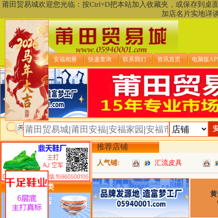
莆田贸易城欢迎您光临：按Ctrl+D把本站加入收藏夹，或保存到
加店名片实地详
贸易城首页
安福相册
快递查询
联系我们
资讯首页
电脑版AP
推荐店铺
人气铺:
汇流皮具
类目详细分类
黄