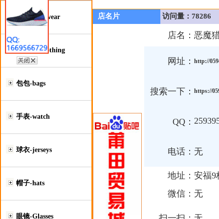
店名片
访问量：78286
鞋类-Footwear
店名：
恶魔
服装类-Clothing
网址：
http://05
包包-bags
搜索一下：
https://0
手表-watch
25939
QQ：
球衣-jerseys
电话：
无
地址：
安福9
帽子-hats
微信：
无
眼镜-Glasses
扫一扫：
无