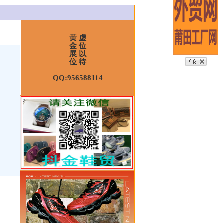
黄 虚
金 位
展 以
位 待
QQ:956588114