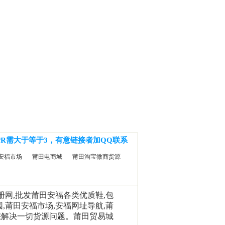
PR需大于等于3，有意链接者加QQ联系
安福市场
莆田电商城
莆田淘宝微商货源
相册网,批发莆田安福各类优质鞋,包
园,莆田安福市场,安福网址导航,莆
您解决一切货源问题。莆田贸易城