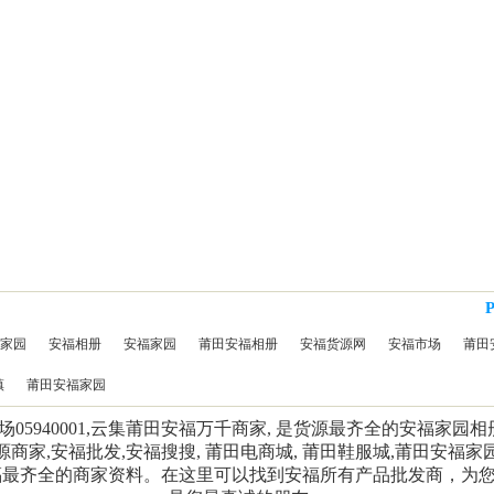
家园
安福相册
安福家园
莆田安福相册
安福货源网
安福市场
莆田
镇
莆田安福家园
5940001,云集莆田安福万千商家, 是货源最齐全的安福家园
源商家,安福批发,安福搜搜, 莆田电商城, 莆田鞋服城,莆田安福家
福最齐全的商家资料。在这里可以找到安福所有产品批发商，为