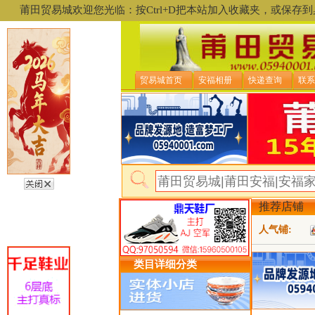
莆田贸易城欢迎您光临：按Ctrl+D把本站加入收藏夹，或保
贸易城首页
安福相册
快递查询
联系
推荐店铺
人气铺:
类目详细分类