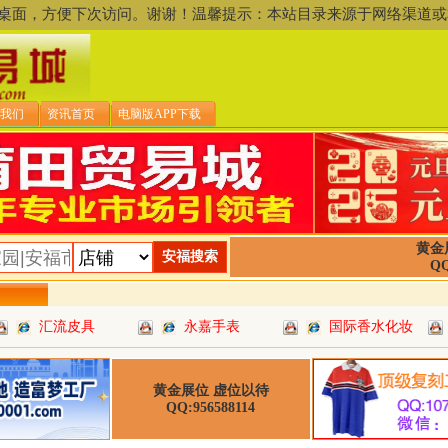
存到桌面，方便下次访问。谢谢！温馨提示：本站目录来源于网络渠
我们
资讯首页
电脑版APP下载
黄金
QQ
汇流皮具
永嘉手表
国际香水化妆
黄金展位 虚位以待
QQ:956588114