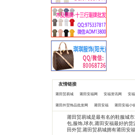
友情链接
莆田贸易城
莆田安福网
安福资讯网
安福
莆田外贸饰品批发网
莆田安福
莆田安福小
莆田贸易城是最有名的鞋服城市场0
包,服饰,球衣,莆田安福最好的货
田外贸,莆田贸易城拥有莆田安