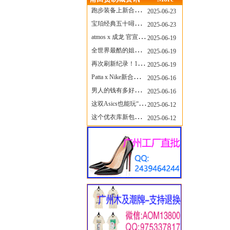
跑步装备上新合集，最近有什么可以关注的呢？
2025-06-23
宝珀经典五十噚家族再添新员 适配所有腕围的38mm小表径腕表亮相
2025-06-23
atmos x 成龙 官宣，《警察故事》联名短袖公布！
2025-06-19
全世界最酷的姐姐，和Nike联名的鞋要来了！
2025-06-19
再次刷新纪录！14只 LABUBU 共拍出240万元
2025-06-19
Patta x Nike新合作提前泄露，这次的服饰周边也有亮点？
2025-06-16
男人的钱有多好赚？四个大学生创业卖短裤，年销8个亿！
2025-06-16
这双Asics也能玩“牛仔感”？TOGA联名即将登场！
2025-06-12
这个优衣库新包，能火起来吗？
2025-06-12