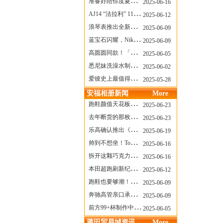
准备好陪你度夏，nanamica x Suicoke 新联名来了
2025-06-16
AJ14 “法拉利” 11年后回归，红色超跑气场全开
2025-06-12
浪琴表推出全新先行者系列祖鲁时间1925腕表
2025-06-09
蓝宝石闪耀，Nike Air Max DN8 华丽变身
2025-06-09
高圆圆同款！「赤足New Balance」新联名曝光，铺货了
2025-06-05
悉尼妹洗澡水制成肥皂开启售卖！男粉：这肥皂能吃吗？
2025-06-02
爱彼史上最值得看的大展！揭秘150年传奇制表背后
2025-05-28
安福相册新闻
More
跑鞋颜值天花板？日常也能帅一脸
2025-06-23
去年断货的那枚表， CASIO指环表又要发售了
2025-06-23
乐高确认推出《哥斯拉》积木，这设计也太酷了！
2025-06-19
帅到不想坐！Tom Sachs x Helinox 这把露营椅太炸了
2025-06-16
拆开这颗巧克力，居然是皮卡丘？
2025-06-16
本田超跑刷新纪录了！700万元成交价
2025-06-12
跑鞋也要够潮！昂跑 x Slam Jam 联名即将发售
2025-06-09
奔驰高管亲口承认：电动G级，完全失败了！
2025-06-09
前方99+杯制作中！「爷爷不泡茶」苹果狗、桃桃喵，今夏顶流潮饮！
2025-06-05
莆田贸易城资讯
More