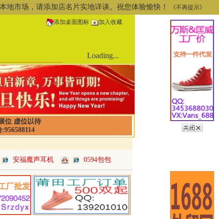
道或本地市场，请添加店名片实地详谈。祝您体验愉快！
《不再提示》
添加桌面图标
加入收藏
Loading...
展位 虚位以待
:956588114
安福魔声耳机
0594包包