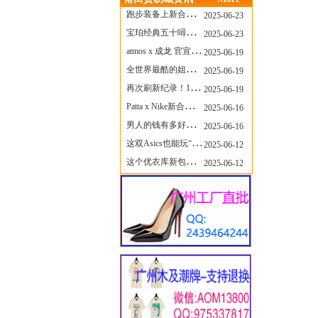
跑步装备上新合集，最近有什么可以关注的呢？
2025-06-23
宝珀经典五十噚家族再添新员 适配所有腕围的38mm小表径腕表亮相
2025-06-23
atmos x 成龙 官宣，《警察故事》联名短袖公布！
2025-06-19
全世界最酷的姐姐，和Nike联名的鞋要来了！
2025-06-19
再次刷新纪录！14只 LABUBU 共拍出240万元
2025-06-19
Patta x Nike新合作提前泄露，这次的服饰周边也有亮点？
2025-06-16
男人的钱有多好赚？四个大学生创业卖短裤，年销8个亿！
2025-06-16
这双Asics也能玩“牛仔感”？TOGA联名即将登场！
2025-06-12
这个优衣库新包，能火起来吗？
2025-06-12