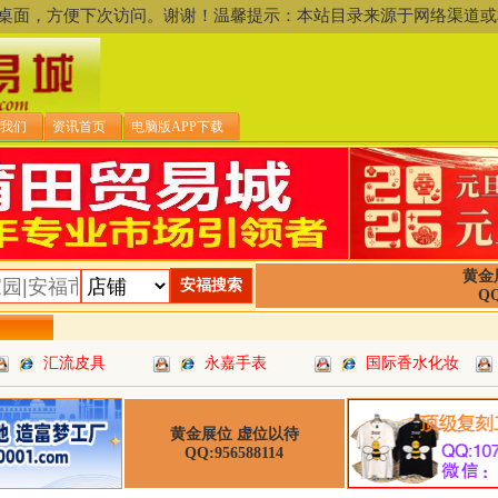
存到桌面，方便下次访问。谢谢！温馨提示：本站目录来源于网络渠
我们
资讯首页
电脑版APP下载
黄金
QQ
汇流皮具
永嘉手表
国际香水化妆
黄金展位 虚位以待
QQ:956588114