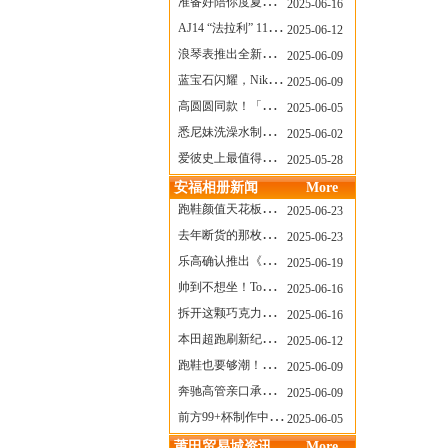
准备好陪你度夏，nanamica x Suicoke 新联名来了
2025-06-16
AJ14 “法拉利” 11年后回归，红色超跑气场全开
2025-06-12
浪琴表推出全新先行者系列祖鲁时间1925腕表
2025-06-09
蓝宝石闪耀，Nike Air Max DN8 华丽变身
2025-06-09
高圆圆同款！「赤足New Balance」新联名曝光，铺货了
2025-06-05
悉尼妹洗澡水制成肥皂开启售卖！男粉：这肥皂能吃吗？
2025-06-02
爱彼史上最值得看的大展！揭秘150年传奇制表背后
2025-05-28
安福相册新闻
More
跑鞋颜值天花板？日常也能帅一脸
2025-06-23
去年断货的那枚表， CASIO指环表又要发售了
2025-06-23
乐高确认推出《哥斯拉》积木，这设计也太酷了！
2025-06-19
帅到不想坐！Tom Sachs x Helinox 这把露营椅太炸了
2025-06-16
拆开这颗巧克力，居然是皮卡丘？
2025-06-16
本田超跑刷新纪录了！700万元成交价
2025-06-12
跑鞋也要够潮！昂跑 x Slam Jam 联名即将发售
2025-06-09
奔驰高管亲口承认：电动G级，完全失败了！
2025-06-09
前方99+杯制作中！「爷爷不泡茶」苹果狗、桃桃喵，今夏顶流潮饮！
2025-06-05
莆田贸易城资讯
More