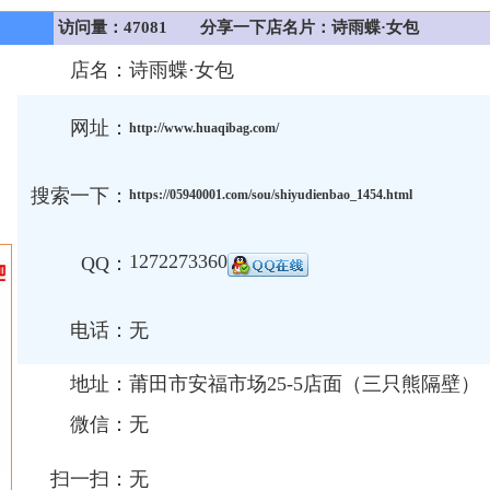
访问量：47081
分享一下店名片：诗雨蝶·女包
店名：
诗雨蝶·女包
网址：
http://www.huaqibag.com/
搜索一下：
https://05940001.com/sou/shiyudienbao_1454.html
1272273360
QQ：
电话：
无
地址：
莆田市安福市场25-5店面（三只熊隔壁）
微信：
无
扫一扫：
无