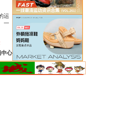
的运
、一
！
易中心