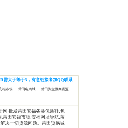
PR需大于等于3，有意链接者加QQ联系
安福市场
莆田电商城
莆田淘宝微商货源
相册网,批发莆田安福各类优质鞋,包
园,莆田安福市场,安福网址导航,莆
您解决一切货源问题。莆田贸易城