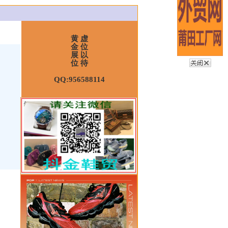
黄 虚
金 位
展 以
位 待
QQ:956588114