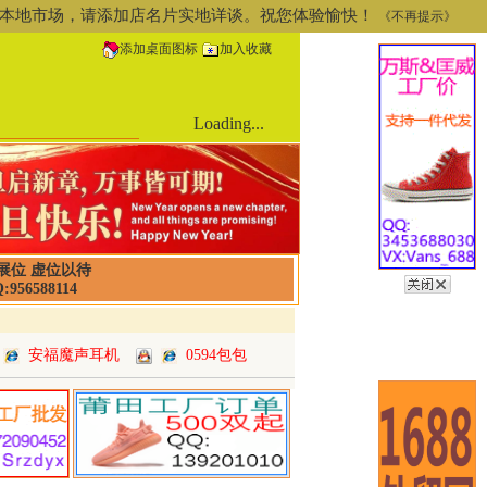
道或本地市场，请添加店名片实地详谈。祝您体验愉快！
《不再提示》
添加桌面图标
加入收藏
Loading...
展位 虚位以待
:956588114
安福魔声耳机
0594包包