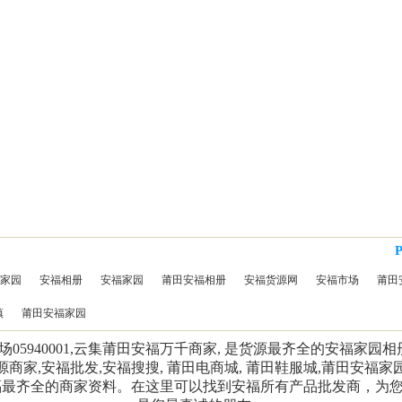
家园
安福相册
安福家园
莆田安福相册
安福货源网
安福市场
莆田
镇
莆田安福家园
5940001,云集莆田安福万千商家, 是货源最齐全的安福家园
源商家,安福批发,安福搜搜, 莆田电商城, 莆田鞋服城,莆田安福家
福最齐全的商家资料。在这里可以找到安福所有产品批发商，为