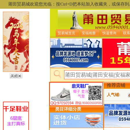
莆田贸易城欢迎您光临：按Ctrl+D把本站加入收藏夹，或保
贸易城首页
安福相册
快递查询
联系
推荐店铺
人气铺:
类目详细分类