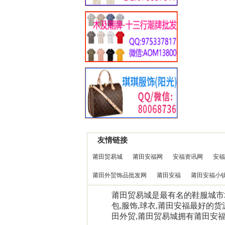
友情链接
莆田贸易城
莆田安福网
安福资讯网
安福
莆田外贸饰品批发网
莆田安福
莆田安福小
莆田贸易城是最有名的鞋服城市场0
包,服饰,球衣,莆田安福最好的货
田外贸,莆田贸易城拥有莆田安