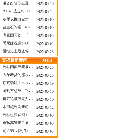
准备好陪你度夏，nanamica x Suicoke 新联名来了
2025-06-16
AJ14 “法拉利” 11年后回归，红色超跑气场全开
2025-06-12
浪琴表推出全新先行者系列祖鲁时间1925腕表
2025-06-09
蓝宝石闪耀，Nike Air Max DN8 华丽变身
2025-06-09
高圆圆同款！「赤足New Balance」新联名曝光，铺货了
2025-06-05
悉尼妹洗澡水制成肥皂开启售卖！男粉：这肥皂能吃吗？
2025-06-02
爱彼史上最值得看的大展！揭秘150年传奇制表背后
2025-05-28
安福相册新闻
More
跑鞋颜值天花板？日常也能帅一脸
2025-06-23
去年断货的那枚表， CASIO指环表又要发售了
2025-06-23
乐高确认推出《哥斯拉》积木，这设计也太酷了！
2025-06-19
帅到不想坐！Tom Sachs x Helinox 这把露营椅太炸了
2025-06-16
拆开这颗巧克力，居然是皮卡丘？
2025-06-16
本田超跑刷新纪录了！700万元成交价
2025-06-12
跑鞋也要够潮！昂跑 x Slam Jam 联名即将发售
2025-06-09
奔驰高管亲口承认：电动G级，完全失败了！
2025-06-09
前方99+杯制作中！「爷爷不泡茶」苹果狗、桃桃喵，今夏顶流潮饮！
2025-06-05