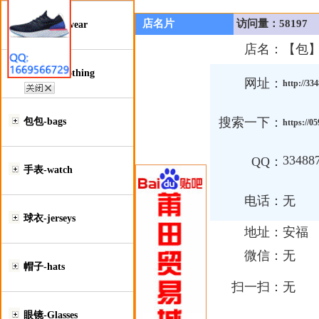
店名片
访问量：58197
鞋类-Footwear
店名：
【包
服装类-Clothing
网址：
http://33
搜索一下：
包包-bags
https://0
33488
QQ：
手表-watch
电话：
无
球衣-jerseys
地址：
安福
微信：
无
帽子-hats
扫一扫：
无
眼镜-Glasses