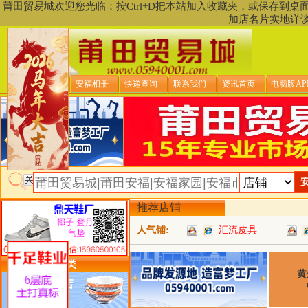
莆田贸易城欢迎您光临：按Ctrl+D把本站加入收藏夹，或保存到
加店名片实地详
贸易城首页
安福相册
快递查询
联系我们
资讯首页
电脑版AP
推荐店铺
人气铺:
汇流皮具
类目详细分类
黄