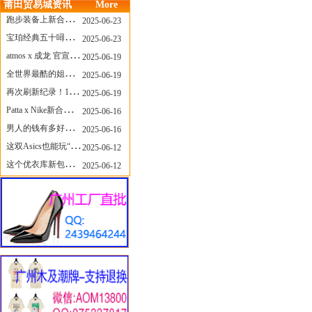
莆田贸易城资讯
More
跑步装备上新合集，最近有什么可以关注的呢？
2025-06-23
宝珀经典五十噚家族再添新员 适配所有腕围的38mm小表径腕表亮相
2025-06-23
atmos x 成龙 官宣，《警察故事》联名短袖公布！
2025-06-19
全世界最酷的姐姐，和Nike联名的鞋要来了！
2025-06-19
再次刷新纪录！14只 LABUBU 共拍出240万元
2025-06-19
Patta x Nike新合作提前泄露，这次的服饰周边也有亮点？
2025-06-16
男人的钱有多好赚？四个大学生创业卖短裤，年销8个亿！
2025-06-16
这双Asics也能玩“牛仔感”？TOGA联名即将登场！
2025-06-12
这个优衣库新包，能火起来吗？
2025-06-12