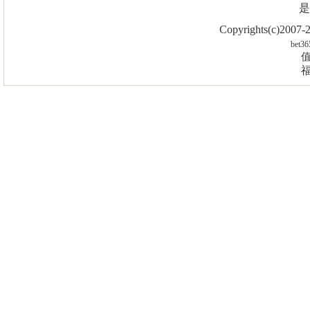
是
Copyrights(c)2007
bet36
值