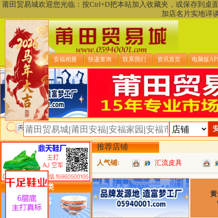
莆田贸易城欢迎您光临：按Ctrl+D把本站加入收藏夹，或保存到
加店名片实地详
贸易城首页
安福相册
快递查询
联系我们
资讯首页
电脑版AP
推荐店铺
人气铺:
汇流皮具
类目详细分类
黄