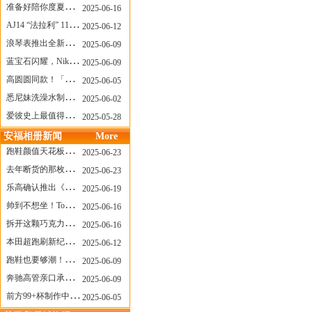
准备好陪你度夏，nanamica x Suicoke 新联名来了
2025-06-16
AJ14 “法拉利” 11年后回归，红色超跑气场全开
2025-06-12
浪琴表推出全新先行者系列祖鲁时间1925腕表
2025-06-09
蓝宝石闪耀，Nike Air Max DN8 华丽变身
2025-06-09
高圆圆同款！「赤足New Balance」新联名曝光，铺货了
2025-06-05
悉尼妹洗澡水制成肥皂开启售卖！男粉：这肥皂能吃吗？
2025-06-02
爱彼史上最值得看的大展！揭秘150年传奇制表背后
2025-05-28
安福相册新闻
More
跑鞋颜值天花板？日常也能帅一脸
2025-06-23
去年断货的那枚表， CASIO指环表又要发售了
2025-06-23
乐高确认推出《哥斯拉》积木，这设计也太酷了！
2025-06-19
帅到不想坐！Tom Sachs x Helinox 这把露营椅太炸了
2025-06-16
拆开这颗巧克力，居然是皮卡丘？
2025-06-16
本田超跑刷新纪录了！700万元成交价
2025-06-12
跑鞋也要够潮！昂跑 x Slam Jam 联名即将发售
2025-06-09
奔驰高管亲口承认：电动G级，完全失败了！
2025-06-09
前方99+杯制作中！「爷爷不泡茶」苹果狗、桃桃喵，今夏顶流潮饮！
2025-06-05