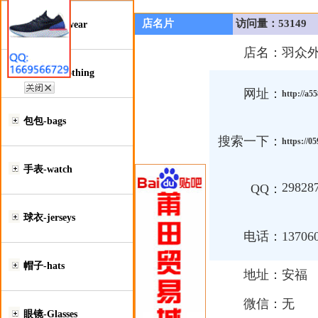
店名片
访问量：53149
鞋类-Footwear
店名：
羽众
服装类-Clothing
网址：
http://a5
包包-bags
搜索一下：
https://
手表-watch
29828
QQ：
球衣-jerseys
电话：
13706
帽子-hats
地址：
安福
微信：
无
眼镜-Glasses