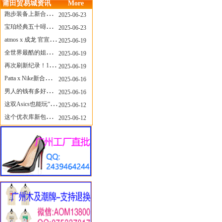
莆田贸易城资讯
More
跑步装备上新合集，最近有什么可以关注的呢？
2025-06-23
宝珀经典五十噚家族再添新员 适配所有腕围的38mm小表径腕表亮相
2025-06-23
atmos x 成龙 官宣，《警察故事》联名短袖公布！
2025-06-19
全世界最酷的姐姐，和Nike联名的鞋要来了！
2025-06-19
再次刷新纪录！14只 LABUBU 共拍出240万元
2025-06-19
Patta x Nike新合作提前泄露，这次的服饰周边也有亮点？
2025-06-16
男人的钱有多好赚？四个大学生创业卖短裤，年销8个亿！
2025-06-16
这双Asics也能玩“牛仔感”？TOGA联名即将登场！
2025-06-12
这个优衣库新包，能火起来吗？
2025-06-12