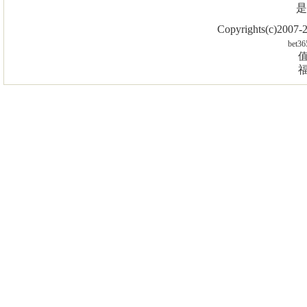
是
Copyrights(c)2007
bet36
值