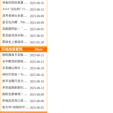
准备好陪你度夏，nanamica x Suicoke 新联名来了
2025-06-16
AJ14 “法拉利” 11年后回归，红色超跑气场全开
2025-06-12
浪琴表推出全新先行者系列祖鲁时间1925腕表
2025-06-09
蓝宝石闪耀，Nike Air Max DN8 华丽变身
2025-06-09
高圆圆同款！「赤足New Balance」新联名曝光，铺货了
2025-06-05
悉尼妹洗澡水制成肥皂开启售卖！男粉：这肥皂能吃吗？
2025-06-02
爱彼史上最值得看的大展！揭秘150年传奇制表背后
2025-05-28
安福相册新闻
More
跑鞋颜值天花板？日常也能帅一脸
2025-06-23
去年断货的那枚表， CASIO指环表又要发售了
2025-06-23
乐高确认推出《哥斯拉》积木，这设计也太酷了！
2025-06-19
帅到不想坐！Tom Sachs x Helinox 这把露营椅太炸了
2025-06-16
拆开这颗巧克力，居然是皮卡丘？
2025-06-16
本田超跑刷新纪录了！700万元成交价
2025-06-12
跑鞋也要够潮！昂跑 x Slam Jam 联名即将发售
2025-06-09
奔驰高管亲口承认：电动G级，完全失败了！
2025-06-09
前方99+杯制作中！「爷爷不泡茶」苹果狗、桃桃喵，今夏顶流潮饮！
2025-06-05