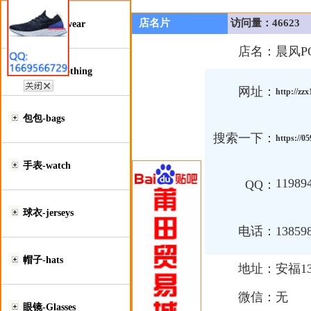
店名片
访问量：46623
鞋类-Footwear
店名：
晨风P
服装类-Clothing
网址：
http://zz
包包-bags
搜索一下：
https://
手表-watch
11989
QQ：
球衣-jerseys
电话：
13859
帽子-hats
地址：
安福1
微信：
无
眼镜-Glasses