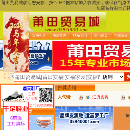
莆田贸易城欢迎您光临：按Ctrl+D把本站加入收藏夹，或保存到
加店名片实地详
贸易城首页
安福相册
快递查询
联系我们
资讯首页
电脑版AP
推荐店铺
人气铺:
汇流皮具
类目详细分类
黄