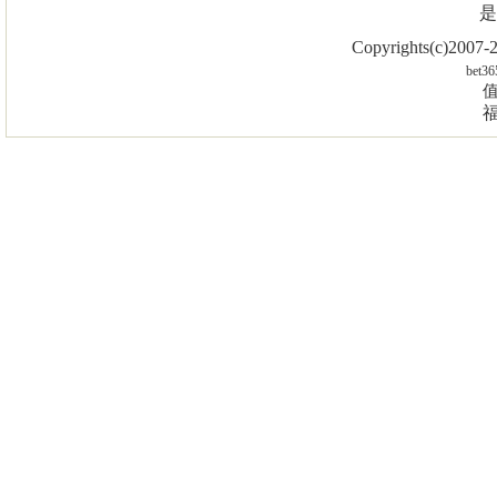
是
Copyrights(c)2007
bet36
值