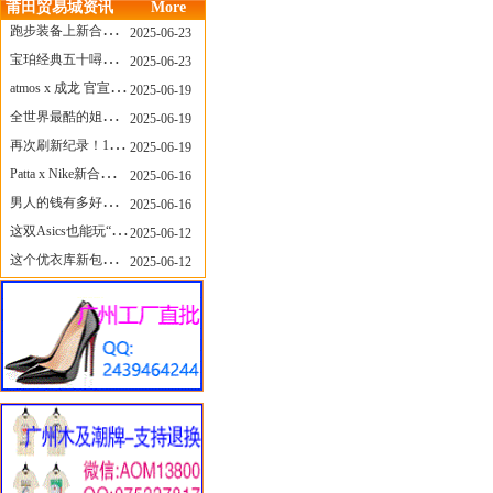
莆田贸易城资讯
More
跑步装备上新合集，最近有什么可以关注的呢？
2025-06-23
宝珀经典五十噚家族再添新员 适配所有腕围的38mm小表径腕表亮相
2025-06-23
atmos x 成龙 官宣，《警察故事》联名短袖公布！
2025-06-19
全世界最酷的姐姐，和Nike联名的鞋要来了！
2025-06-19
再次刷新纪录！14只 LABUBU 共拍出240万元
2025-06-19
Patta x Nike新合作提前泄露，这次的服饰周边也有亮点？
2025-06-16
男人的钱有多好赚？四个大学生创业卖短裤，年销8个亿！
2025-06-16
这双Asics也能玩“牛仔感”？TOGA联名即将登场！
2025-06-12
这个优衣库新包，能火起来吗？
2025-06-12