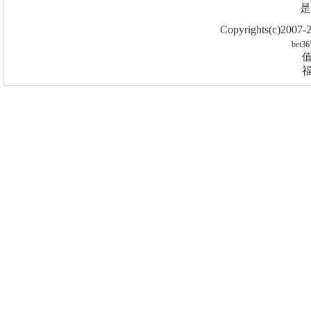
是
Copyrights(c)2007
bet36
值