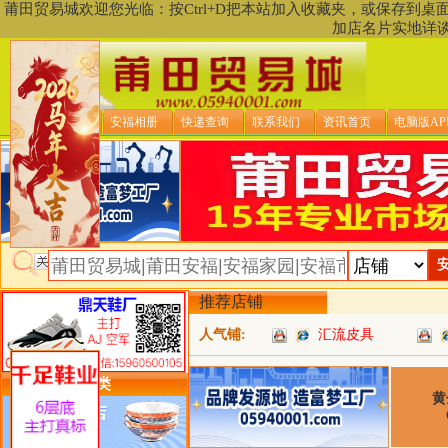
莆田贸易城欢迎您光临：按Ctrl+D把本站加入收藏夹，或保存到
加店名片实地详
贸易城首页
安福相册
快递查询
联系我们
资讯首页
电脑版AP
推荐店铺
人气铺:
汇流皮具
类目详细分类
黄