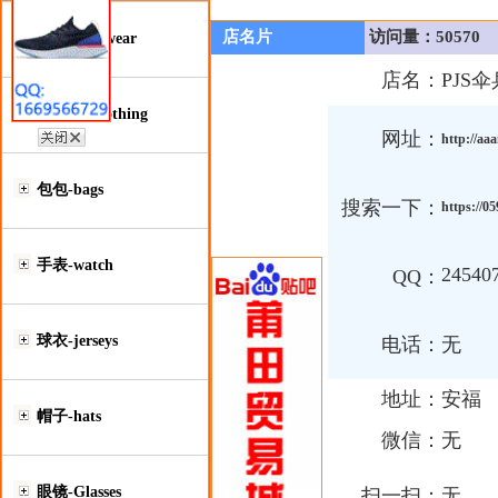
店名片
访问量：50570
鞋类-Footwear
店名：
PJS伞
服装类-Clothing
网址：
http://aa
包包-bags
搜索一下：
https://0
手表-watch
24540
QQ：
球衣-jerseys
电话：
无
地址：
安福
帽子-hats
微信：
无
眼镜-Glasses
扫一扫：
无