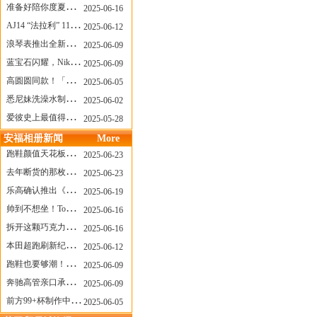
准备好陪你度夏，nanamica x Suicoke 新联名来了
2025-06-16
AJ14 “法拉利” 11年后回归，红色超跑气场全开
2025-06-12
浪琴表推出全新先行者系列祖鲁时间1925腕表
2025-06-09
蓝宝石闪耀，Nike Air Max DN8 华丽变身
2025-06-09
高圆圆同款！「赤足New Balance」新联名曝光，铺货了
2025-06-05
悉尼妹洗澡水制成肥皂开启售卖！男粉：这肥皂能吃吗？
2025-06-02
爱彼史上最值得看的大展！揭秘150年传奇制表背后
2025-05-28
安福相册新闻
More
跑鞋颜值天花板？日常也能帅一脸
2025-06-23
去年断货的那枚表， CASIO指环表又要发售了
2025-06-23
乐高确认推出《哥斯拉》积木，这设计也太酷了！
2025-06-19
帅到不想坐！Tom Sachs x Helinox 这把露营椅太炸了
2025-06-16
拆开这颗巧克力，居然是皮卡丘？
2025-06-16
本田超跑刷新纪录了！700万元成交价
2025-06-12
跑鞋也要够潮！昂跑 x Slam Jam 联名即将发售
2025-06-09
奔驰高管亲口承认：电动G级，完全失败了！
2025-06-09
前方99+杯制作中！「爷爷不泡茶」苹果狗、桃桃喵，今夏顶流潮饮！
2025-06-05