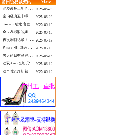
莆田贸易城资讯
More
跑步装备上新合集，最近有什么可以关注的呢？
2025-06-23
宝珀经典五十噚家族再添新员 适配所有腕围的38mm小表径腕表亮相
2025-06-23
atmos x 成龙 官宣，《警察故事》联名短袖公布！
2025-06-19
全世界最酷的姐姐，和Nike联名的鞋要来了！
2025-06-19
再次刷新纪录！14只 LABUBU 共拍出240万元
2025-06-19
Patta x Nike新合作提前泄露，这次的服饰周边也有亮点？
2025-06-16
男人的钱有多好赚？四个大学生创业卖短裤，年销8个亿！
2025-06-16
这双Asics也能玩“牛仔感”？TOGA联名即将登场！
2025-06-12
这个优衣库新包，能火起来吗？
2025-06-12