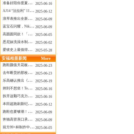
准备好陪你度夏，nanamica x Suicoke 新联名来了
2025-06-16
AJ14 “法拉利” 11年后回归，红色超跑气场全开
2025-06-12
浪琴表推出全新先行者系列祖鲁时间1925腕表
2025-06-09
蓝宝石闪耀，Nike Air Max DN8 华丽变身
2025-06-09
高圆圆同款！「赤足New Balance」新联名曝光，铺货了
2025-06-05
悉尼妹洗澡水制成肥皂开启售卖！男粉：这肥皂能吃吗？
2025-06-02
爱彼史上最值得看的大展！揭秘150年传奇制表背后
2025-05-28
安福相册新闻
More
跑鞋颜值天花板？日常也能帅一脸
2025-06-23
去年断货的那枚表， CASIO指环表又要发售了
2025-06-23
乐高确认推出《哥斯拉》积木，这设计也太酷了！
2025-06-19
帅到不想坐！Tom Sachs x Helinox 这把露营椅太炸了
2025-06-16
拆开这颗巧克力，居然是皮卡丘？
2025-06-16
本田超跑刷新纪录了！700万元成交价
2025-06-12
跑鞋也要够潮！昂跑 x Slam Jam 联名即将发售
2025-06-09
奔驰高管亲口承认：电动G级，完全失败了！
2025-06-09
前方99+杯制作中！「爷爷不泡茶」苹果狗、桃桃喵，今夏顶流潮饮！
2025-06-05