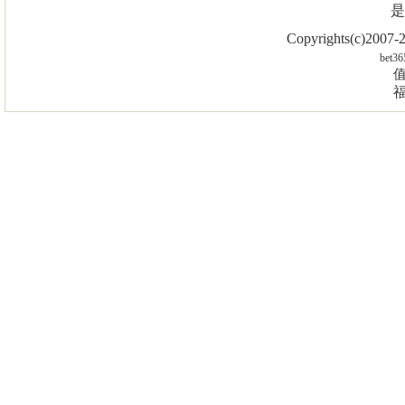
是
Copyrights(c)2007
bet36
值