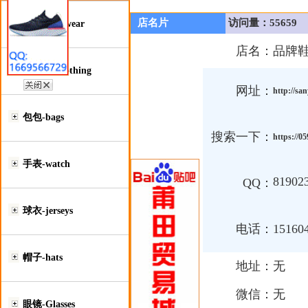
店名片
访问量：55659
鞋类-Footwear
店名：
品牌
服装类-Clothing
网址：
http://sa
包包-bags
搜索一下：
https://0
手表-watch
81902
QQ：
球衣-jerseys
电话：
1516
帽子-hats
地址：
无
微信：
无
眼镜-Glasses