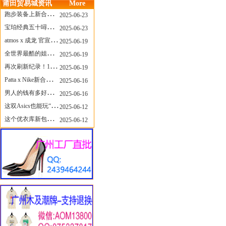
莆田贸易城资讯
More
跑步装备上新合集，最近有什么可以关注的呢？
2025-06-23
宝珀经典五十噚家族再添新员 适配所有腕围的38mm小表径腕表亮相
2025-06-23
atmos x 成龙 官宣，《警察故事》联名短袖公布！
2025-06-19
全世界最酷的姐姐，和Nike联名的鞋要来了！
2025-06-19
再次刷新纪录！14只 LABUBU 共拍出240万元
2025-06-19
Patta x Nike新合作提前泄露，这次的服饰周边也有亮点？
2025-06-16
男人的钱有多好赚？四个大学生创业卖短裤，年销8个亿！
2025-06-16
这双Asics也能玩“牛仔感”？TOGA联名即将登场！
2025-06-12
这个优衣库新包，能火起来吗？
2025-06-12