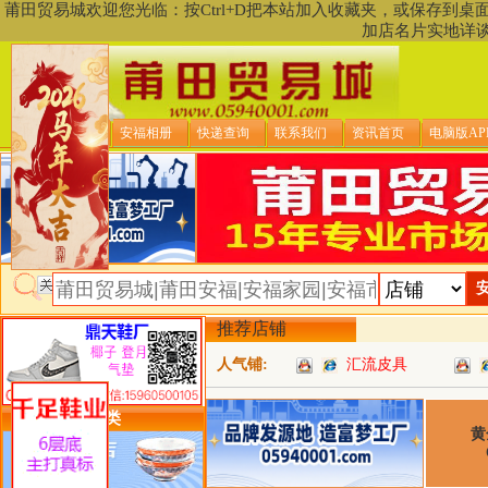
莆田贸易城欢迎您光临：按Ctrl+D把本站加入收藏夹，或保存到
加店名片实地详
贸易城首页
安福相册
快递查询
联系我们
资讯首页
电脑版AP
推荐店铺
人气铺:
汇流皮具
类目详细分类
黄