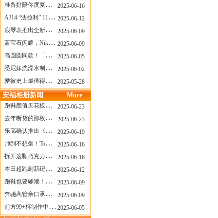
准备好陪你度夏，nanamica x Suicoke 新联名来了
2025-06-16
AJ14 “法拉利” 11年后回归，红色超跑气场全开
2025-06-12
浪琴表推出全新先行者系列祖鲁时间1925腕表
2025-06-09
蓝宝石闪耀，Nike Air Max DN8 华丽变身
2025-06-09
高圆圆同款！「赤足New Balance」新联名曝光，铺货了
2025-06-05
悉尼妹洗澡水制成肥皂开启售卖！男粉：这肥皂能吃吗？
2025-06-02
爱彼史上最值得看的大展！揭秘150年传奇制表背后
2025-05-28
安福相册新闻
More
跑鞋颜值天花板？日常也能帅一脸
2025-06-23
去年断货的那枚表， CASIO指环表又要发售了
2025-06-23
乐高确认推出《哥斯拉》积木，这设计也太酷了！
2025-06-19
帅到不想坐！Tom Sachs x Helinox 这把露营椅太炸了
2025-06-16
拆开这颗巧克力，居然是皮卡丘？
2025-06-16
本田超跑刷新纪录了！700万元成交价
2025-06-12
跑鞋也要够潮！昂跑 x Slam Jam 联名即将发售
2025-06-09
奔驰高管亲口承认：电动G级，完全失败了！
2025-06-09
前方99+杯制作中！「爷爷不泡茶」苹果狗、桃桃喵，今夏顶流潮饮！
2025-06-05