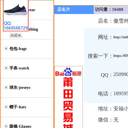
店名片
访问量：50488
鞋类-Footwear
店名：
傲雪
服装类-Clothing
网址：
http://xi
包包-bags
搜索一下：
https://0
手表-watch
25099
QQ：
球衣-jerseys
18959
电话：
帽子-hats
地址：
安福
微信：
无
眼镜-Glasses