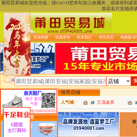
莆田贸易城欢迎您光临：按Ctrl+D把本站加入收藏夹，或保存到
加店名片实地详
贸易城首页
安福相册
快递查询
联系我们
资讯首页
电脑版AP
推荐店铺
人气铺:
汇流皮具
类目详细分类
黄