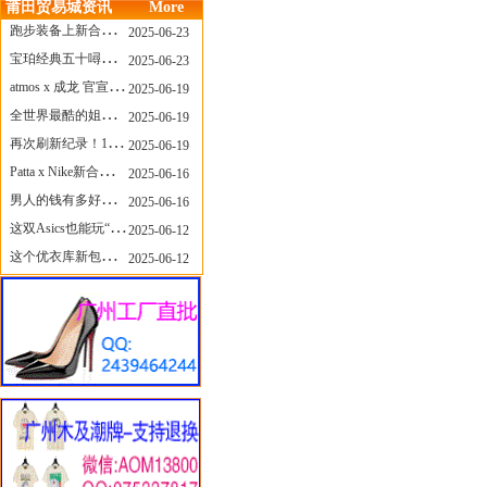
莆田贸易城资讯
More
跑步装备上新合集，最近有什么可以关注的呢？
2025-06-23
宝珀经典五十噚家族再添新员 适配所有腕围的38mm小表径腕表亮相
2025-06-23
atmos x 成龙 官宣，《警察故事》联名短袖公布！
2025-06-19
全世界最酷的姐姐，和Nike联名的鞋要来了！
2025-06-19
再次刷新纪录！14只 LABUBU 共拍出240万元
2025-06-19
Patta x Nike新合作提前泄露，这次的服饰周边也有亮点？
2025-06-16
男人的钱有多好赚？四个大学生创业卖短裤，年销8个亿！
2025-06-16
这双Asics也能玩“牛仔感”？TOGA联名即将登场！
2025-06-12
这个优衣库新包，能火起来吗？
2025-06-12