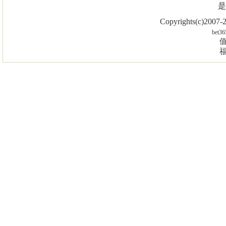
是
Copyrights(c)2007
bet36
值