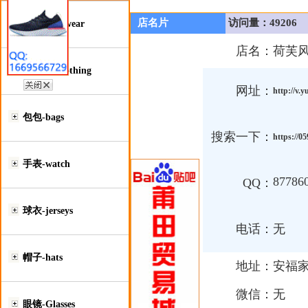
店名片
访问量：49206
鞋类-Footwear
店名：
荷芙
服装类-Clothing
网址：
http://v.
包包-bags
搜索一下：
https://0
手表-watch
87786
QQ：
球衣-jerseys
电话：
无
帽子-hats
地址：
安福家
微信：
无
眼镜-Glasses