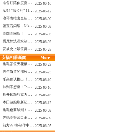
准备好陪你度夏，nanamica x Suicoke 新联名来了
2025-06-16
AJ14 “法拉利” 11年后回归，红色超跑气场全开
2025-06-12
浪琴表推出全新先行者系列祖鲁时间1925腕表
2025-06-09
蓝宝石闪耀，Nike Air Max DN8 华丽变身
2025-06-09
高圆圆同款！「赤足New Balance」新联名曝光，铺货了
2025-06-05
悉尼妹洗澡水制成肥皂开启售卖！男粉：这肥皂能吃吗？
2025-06-02
爱彼史上最值得看的大展！揭秘150年传奇制表背后
2025-05-28
安福相册新闻
More
跑鞋颜值天花板？日常也能帅一脸
2025-06-23
去年断货的那枚表， CASIO指环表又要发售了
2025-06-23
乐高确认推出《哥斯拉》积木，这设计也太酷了！
2025-06-19
帅到不想坐！Tom Sachs x Helinox 这把露营椅太炸了
2025-06-16
拆开这颗巧克力，居然是皮卡丘？
2025-06-16
本田超跑刷新纪录了！700万元成交价
2025-06-12
跑鞋也要够潮！昂跑 x Slam Jam 联名即将发售
2025-06-09
奔驰高管亲口承认：电动G级，完全失败了！
2025-06-09
前方99+杯制作中！「爷爷不泡茶」苹果狗、桃桃喵，今夏顶流潮饮！
2025-06-05