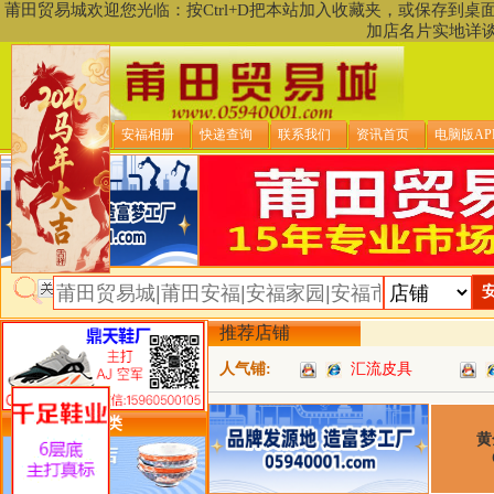
莆田贸易城欢迎您光临：按Ctrl+D把本站加入收藏夹，或保存到
加店名片实地详
贸易城首页
安福相册
快递查询
联系我们
资讯首页
电脑版AP
推荐店铺
人气铺:
汇流皮具
类目详细分类
黄