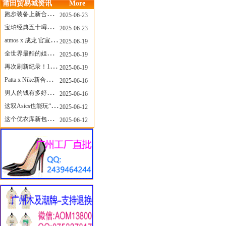
莆田贸易城资讯
More
跑步装备上新合集，最近有什么可以关注的呢？
2025-06-23
宝珀经典五十噚家族再添新员 适配所有腕围的38mm小表径腕表亮相
2025-06-23
atmos x 成龙 官宣，《警察故事》联名短袖公布！
2025-06-19
全世界最酷的姐姐，和Nike联名的鞋要来了！
2025-06-19
再次刷新纪录！14只 LABUBU 共拍出240万元
2025-06-19
Patta x Nike新合作提前泄露，这次的服饰周边也有亮点？
2025-06-16
男人的钱有多好赚？四个大学生创业卖短裤，年销8个亿！
2025-06-16
这双Asics也能玩“牛仔感”？TOGA联名即将登场！
2025-06-12
这个优衣库新包，能火起来吗？
2025-06-12