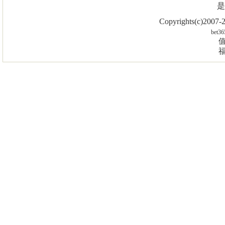
是
Copyrights(c)2007
bet36
值