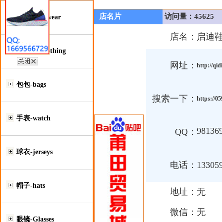
店名片
访问量：45625
鞋类-Footwear
店名：
启迪
服装类-Clothing
网址：
http://qi
包包-bags
搜索一下：
https://0
手表-watch
98136
QQ：
球衣-jerseys
电话：
13305
帽子-hats
地址：
无
微信：
无
眼镜-Glasses