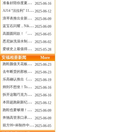
准备好陪你度夏，nanamica x Suicoke 新联名来了
2025-06-16
AJ14 “法拉利” 11年后回归，红色超跑气场全开
2025-06-12
浪琴表推出全新先行者系列祖鲁时间1925腕表
2025-06-09
蓝宝石闪耀，Nike Air Max DN8 华丽变身
2025-06-09
高圆圆同款！「赤足New Balance」新联名曝光，铺货了
2025-06-05
悉尼妹洗澡水制成肥皂开启售卖！男粉：这肥皂能吃吗？
2025-06-02
爱彼史上最值得看的大展！揭秘150年传奇制表背后
2025-05-28
安福相册新闻
More
跑鞋颜值天花板？日常也能帅一脸
2025-06-23
去年断货的那枚表， CASIO指环表又要发售了
2025-06-23
乐高确认推出《哥斯拉》积木，这设计也太酷了！
2025-06-19
帅到不想坐！Tom Sachs x Helinox 这把露营椅太炸了
2025-06-16
拆开这颗巧克力，居然是皮卡丘？
2025-06-16
本田超跑刷新纪录了！700万元成交价
2025-06-12
跑鞋也要够潮！昂跑 x Slam Jam 联名即将发售
2025-06-09
奔驰高管亲口承认：电动G级，完全失败了！
2025-06-09
前方99+杯制作中！「爷爷不泡茶」苹果狗、桃桃喵，今夏顶流潮饮！
2025-06-05