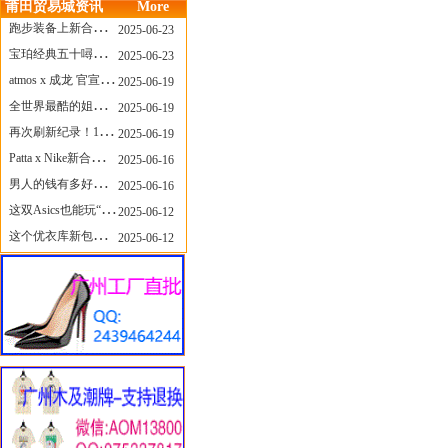
莆田贸易城资讯
More
跑步装备上新合集，最近有什么可以关注的呢？
2025-06-23
宝珀经典五十噚家族再添新员 适配所有腕围的38mm小表径腕表亮相
2025-06-23
atmos x 成龙 官宣，《警察故事》联名短袖公布！
2025-06-19
全世界最酷的姐姐，和Nike联名的鞋要来了！
2025-06-19
再次刷新纪录！14只 LABUBU 共拍出240万元
2025-06-19
Patta x Nike新合作提前泄露，这次的服饰周边也有亮点？
2025-06-16
男人的钱有多好赚？四个大学生创业卖短裤，年销8个亿！
2025-06-16
这双Asics也能玩“牛仔感”？TOGA联名即将登场！
2025-06-12
这个优衣库新包，能火起来吗？
2025-06-12