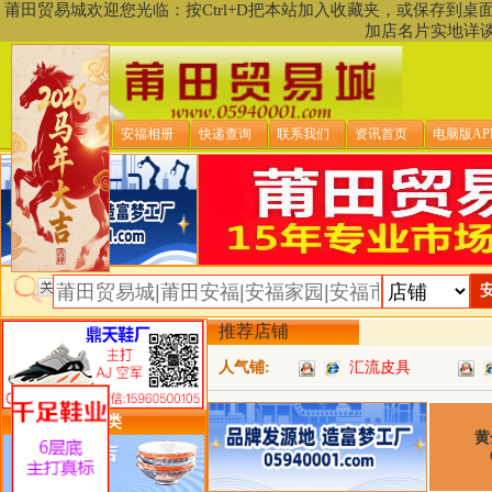
莆田贸易城欢迎您光临：按Ctrl+D把本站加入收藏夹，或保存到
加店名片实地详
贸易城首页
安福相册
快递查询
联系我们
资讯首页
电脑版AP
推荐店铺
人气铺:
汇流皮具
类目详细分类
黄