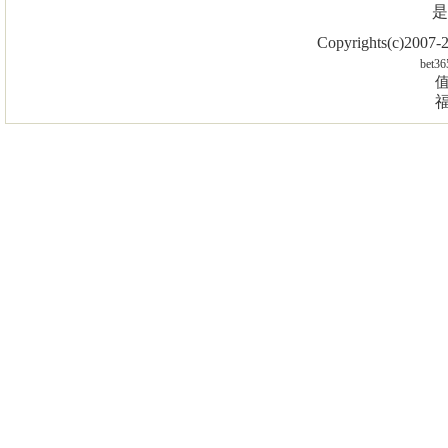
是
Copyrights(c)2007
bet36
值