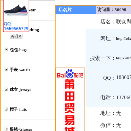
店名片
访问量：56090
鞋类-Footwear
店名：
联众
服装类-Clothing
网址：
http://xd
包包-bags
搜索一下：
https://0
手表-watch
18360
QQ：
球衣-jerseys
电话：
13706
帽子-hats
地址：
无
微信：
无
眼镜-Glasses