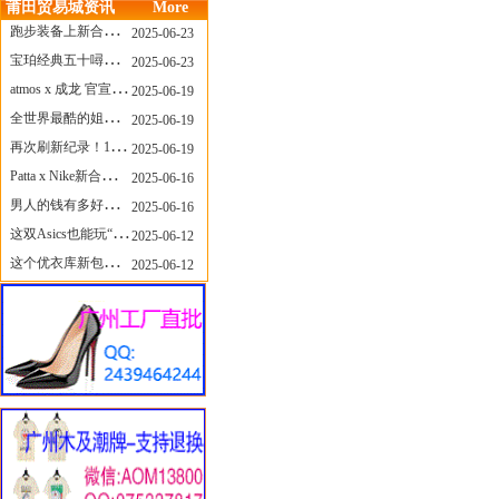
莆田贸易城资讯
More
跑步装备上新合集，最近有什么可以关注的呢？
2025-06-23
宝珀经典五十噚家族再添新员 适配所有腕围的38mm小表径腕表亮相
2025-06-23
atmos x 成龙 官宣，《警察故事》联名短袖公布！
2025-06-19
全世界最酷的姐姐，和Nike联名的鞋要来了！
2025-06-19
再次刷新纪录！14只 LABUBU 共拍出240万元
2025-06-19
Patta x Nike新合作提前泄露，这次的服饰周边也有亮点？
2025-06-16
男人的钱有多好赚？四个大学生创业卖短裤，年销8个亿！
2025-06-16
这双Asics也能玩“牛仔感”？TOGA联名即将登场！
2025-06-12
这个优衣库新包，能火起来吗？
2025-06-12