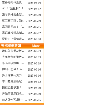
准备好陪你度夏，nanamica x Suicoke 新联名来了
2025-06-16
AJ14 “法拉利” 11年后回归，红色超跑气场全开
2025-06-12
浪琴表推出全新先行者系列祖鲁时间1925腕表
2025-06-09
蓝宝石闪耀，Nike Air Max DN8 华丽变身
2025-06-09
高圆圆同款！「赤足New Balance」新联名曝光，铺货了
2025-06-05
悉尼妹洗澡水制成肥皂开启售卖！男粉：这肥皂能吃吗？
2025-06-02
爱彼史上最值得看的大展！揭秘150年传奇制表背后
2025-05-28
安福相册新闻
More
跑鞋颜值天花板？日常也能帅一脸
2025-06-23
去年断货的那枚表， CASIO指环表又要发售了
2025-06-23
乐高确认推出《哥斯拉》积木，这设计也太酷了！
2025-06-19
帅到不想坐！Tom Sachs x Helinox 这把露营椅太炸了
2025-06-16
拆开这颗巧克力，居然是皮卡丘？
2025-06-16
本田超跑刷新纪录了！700万元成交价
2025-06-12
跑鞋也要够潮！昂跑 x Slam Jam 联名即将发售
2025-06-09
奔驰高管亲口承认：电动G级，完全失败了！
2025-06-09
前方99+杯制作中！「爷爷不泡茶」苹果狗、桃桃喵，今夏顶流潮饮！
2025-06-05