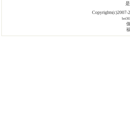
是
Copyrights(c)2007
bet36
值