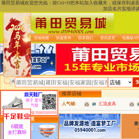
莆田贸易城欢迎您光临：按Ctrl+D把本站加入收藏夹，或保存到
加店名片实地详
贸易城首页
安福相册
快递查询
联系我们
资讯首页
电脑版AP
推荐店铺
人气铺:
汇流皮具
类目详细分类
黄