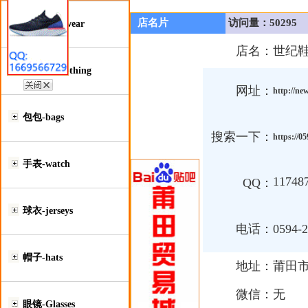
店名片
访问量：50295
鞋类-Footwear
店名：
世纪
服装类-Clothing
网址：
http://ne
包包-bags
搜索一下：
https://0
手表-watch
11748
QQ：
球衣-jerseys
电话：
0594-
帽子-hats
地址：
莆田市
微信：
无
眼镜-Glasses