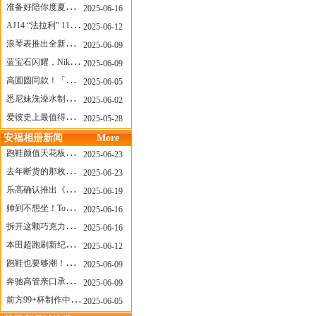
准备好陪你度夏，nanamica x Suicoke 新联名来了
2025-06-16
AJ14 “法拉利” 11年后回归，红色超跑气场全开
2025-06-12
浪琴表推出全新先行者系列祖鲁时间1925腕表
2025-06-09
蓝宝石闪耀，Nike Air Max DN8 华丽变身
2025-06-09
高圆圆同款！「赤足New Balance」新联名曝光，铺货了
2025-06-05
悉尼妹洗澡水制成肥皂开启售卖！男粉：这肥皂能吃吗？
2025-06-02
爱彼史上最值得看的大展！揭秘150年传奇制表背后
2025-05-28
安福相册新闻
More
跑鞋颜值天花板？日常也能帅一脸
2025-06-23
去年断货的那枚表， CASIO指环表又要发售了
2025-06-23
乐高确认推出《哥斯拉》积木，这设计也太酷了！
2025-06-19
帅到不想坐！Tom Sachs x Helinox 这把露营椅太炸了
2025-06-16
拆开这颗巧克力，居然是皮卡丘？
2025-06-16
本田超跑刷新纪录了！700万元成交价
2025-06-12
跑鞋也要够潮！昂跑 x Slam Jam 联名即将发售
2025-06-09
奔驰高管亲口承认：电动G级，完全失败了！
2025-06-09
前方99+杯制作中！「爷爷不泡茶」苹果狗、桃桃喵，今夏顶流潮饮！
2025-06-05