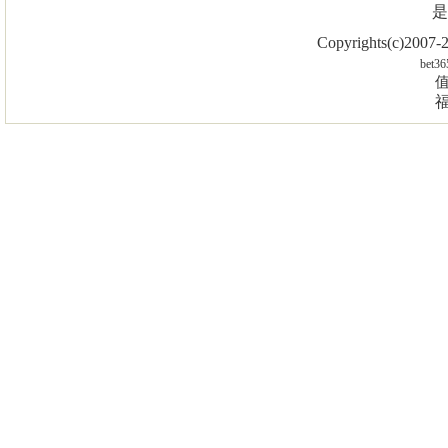
是
Copyrights(c)2007
bet36
值