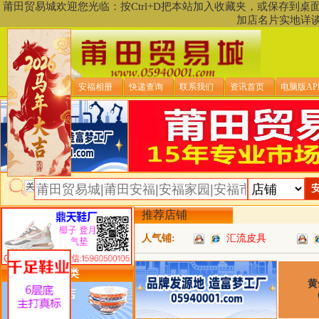
莆田贸易城欢迎您光临：按Ctrl+D把本站加入收藏夹，或保存到
加店名片实地详
贸易城首页
安福相册
快递查询
联系我们
资讯首页
电脑版AP
推荐店铺
人气铺:
汇流皮具
类目详细分类
黄