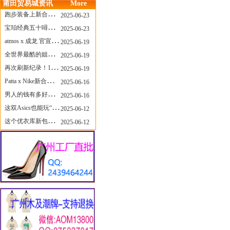
莆田贸易城资讯
More
跑步装备上新合集，最近有什么可以关注的呢？
2025-06-23
宝珀经典五十噚家族再添新员 适配所有腕围的38mm小表径腕表亮相
2025-06-23
atmos x 成龙 官宣，《警察故事》联名短袖公布！
2025-06-19
全世界最酷的姐姐，和Nike联名的鞋要来了！
2025-06-19
再次刷新纪录！14只 LABUBU 共拍出240万元
2025-06-19
Patta x Nike新合作提前泄露，这次的服饰周边也有亮点？
2025-06-16
男人的钱有多好赚？四个大学生创业卖短裤，年销8个亿！
2025-06-16
这双Asics也能玩“牛仔感”？TOGA联名即将登场！
2025-06-12
这个优衣库新包，能火起来吗？
2025-06-12