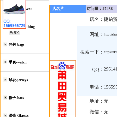
店名片
访问量：47436
鞋类-Footwear
店名：
捷豹
服装类-Clothing
网址：
http://ch
包包-bags
搜索一下：
https://0
手表-watch
29614
QQ：
球衣-jerseys
电话：
15659
帽子-hats
地址：
无
微信：
无
眼镜-Glasses