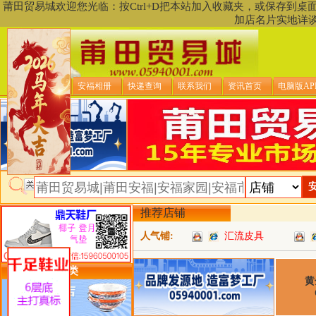
莆田贸易城欢迎您光临：按Ctrl+D把本站加入收藏夹，或保存到
加店名片实地详
贸易城首页
安福相册
快递查询
联系我们
资讯首页
电脑版AP
推荐店铺
人气铺:
汇流皮具
类目详细分类
黄