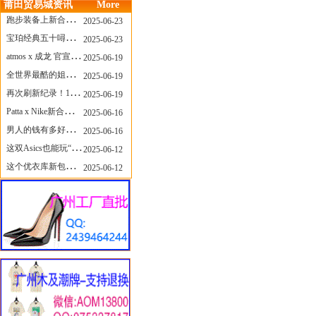
莆田贸易城资讯
More
跑步装备上新合集，最近有什么可以关注的呢？
2025-06-23
宝珀经典五十噚家族再添新员 适配所有腕围的38mm小表径腕表亮相
2025-06-23
atmos x 成龙 官宣，《警察故事》联名短袖公布！
2025-06-19
全世界最酷的姐姐，和Nike联名的鞋要来了！
2025-06-19
再次刷新纪录！14只 LABUBU 共拍出240万元
2025-06-19
Patta x Nike新合作提前泄露，这次的服饰周边也有亮点？
2025-06-16
男人的钱有多好赚？四个大学生创业卖短裤，年销8个亿！
2025-06-16
这双Asics也能玩“牛仔感”？TOGA联名即将登场！
2025-06-12
这个优衣库新包，能火起来吗？
2025-06-12