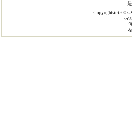
是
Copyrights(c)2007
bet36
值