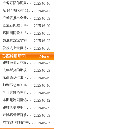
准备好陪你度夏，nanamica x Suicoke 新联名来了
2025-06-16
AJ14 “法拉利” 11年后回归，红色超跑气场全开
2025-06-12
浪琴表推出全新先行者系列祖鲁时间1925腕表
2025-06-09
蓝宝石闪耀，Nike Air Max DN8 华丽变身
2025-06-09
高圆圆同款！「赤足New Balance」新联名曝光，铺货了
2025-06-05
悉尼妹洗澡水制成肥皂开启售卖！男粉：这肥皂能吃吗？
2025-06-02
爱彼史上最值得看的大展！揭秘150年传奇制表背后
2025-05-28
安福相册新闻
More
跑鞋颜值天花板？日常也能帅一脸
2025-06-23
去年断货的那枚表， CASIO指环表又要发售了
2025-06-23
乐高确认推出《哥斯拉》积木，这设计也太酷了！
2025-06-19
帅到不想坐！Tom Sachs x Helinox 这把露营椅太炸了
2025-06-16
拆开这颗巧克力，居然是皮卡丘？
2025-06-16
本田超跑刷新纪录了！700万元成交价
2025-06-12
跑鞋也要够潮！昂跑 x Slam Jam 联名即将发售
2025-06-09
奔驰高管亲口承认：电动G级，完全失败了！
2025-06-09
前方99+杯制作中！「爷爷不泡茶」苹果狗、桃桃喵，今夏顶流潮饮！
2025-06-05