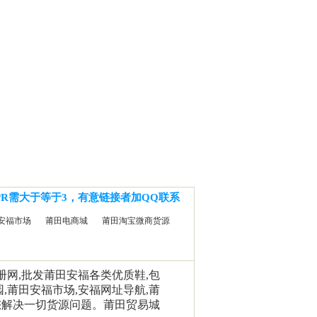
PR需大于等于3，有意链接者加QQ联系
安福市场
莆田电商城
莆田淘宝微商货源
相册网,批发莆田安福各类优质鞋,包
园,莆田安福市场,安福网址导航,莆
您解决一切货源问题。莆田贸易城