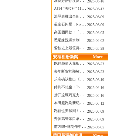
准备好陪你度夏，nanamica x Suicoke 新联名来了
2025-06-16
AJ14 “法拉利” 11年后回归，红色超跑气场全开
2025-06-12
浪琴表推出全新先行者系列祖鲁时间1925腕表
2025-06-09
蓝宝石闪耀，Nike Air Max DN8 华丽变身
2025-06-09
高圆圆同款！「赤足New Balance」新联名曝光，铺货了
2025-06-05
悉尼妹洗澡水制成肥皂开启售卖！男粉：这肥皂能吃吗？
2025-06-02
爱彼史上最值得看的大展！揭秘150年传奇制表背后
2025-05-28
安福相册新闻
More
跑鞋颜值天花板？日常也能帅一脸
2025-06-23
去年断货的那枚表， CASIO指环表又要发售了
2025-06-23
乐高确认推出《哥斯拉》积木，这设计也太酷了！
2025-06-19
帅到不想坐！Tom Sachs x Helinox 这把露营椅太炸了
2025-06-16
拆开这颗巧克力，居然是皮卡丘？
2025-06-16
本田超跑刷新纪录了！700万元成交价
2025-06-12
跑鞋也要够潮！昂跑 x Slam Jam 联名即将发售
2025-06-09
奔驰高管亲口承认：电动G级，完全失败了！
2025-06-09
前方99+杯制作中！「爷爷不泡茶」苹果狗、桃桃喵，今夏顶流潮饮！
2025-06-05
莆田贸易城资讯
More