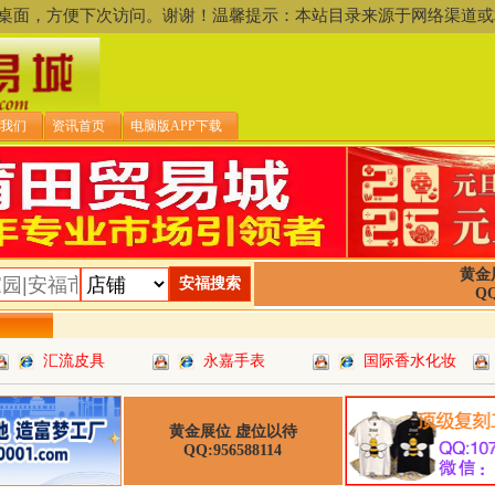
存到桌面，方便下次访问。谢谢！温馨提示：本站目录来源于网络渠
我们
资讯首页
电脑版APP下载
黄金
QQ
汇流皮具
永嘉手表
国际香水化妆
黄金展位 虚位以待
QQ:956588114