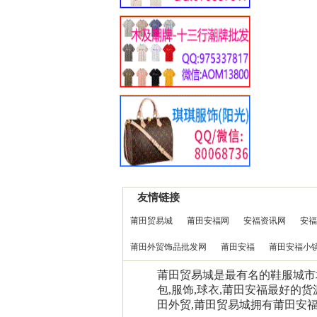
友情链接
莆田贸易城
莆田安福网
安福资讯网
安福
莆田外贸饰品批发网
莆田安福
莆田安福小
莆田贸易城是最有名的鞋服城市场0
包,服饰,球衣,莆田安福最好的货
田外贸,莆田贸易城拥有莆田安