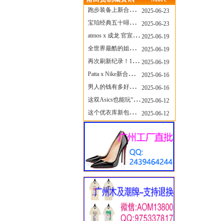
跑步装备上新合集，最近有什么可以关注的呢？
2025-06-23
宝珀经典五十噚家族再添新员 适配所有腕围的38mm小表径腕表亮相
2025-06-23
atmos x 成龙 官宣，《警察故事》联名短袖公布！
2025-06-19
全世界最酷的姐姐，和Nike联名的鞋要来了！
2025-06-19
再次刷新纪录！14只 LABUBU 共拍出240万元
2025-06-19
Patta x Nike新合作提前泄露，这次的服饰周边也有亮点？
2025-06-16
男人的钱有多好赚？四个大学生创业卖短裤，年销8个亿！
2025-06-16
这双Asics也能玩“牛仔感”？TOGA联名即将登场！
2025-06-12
这个优衣库新包，能火起来吗？
2025-06-12