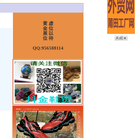
黄 虚
金 位
展 以
位 待
QQ:956588114