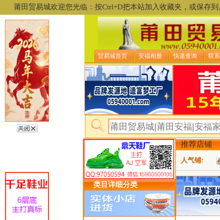
莆田贸易城欢迎您光临：按Ctrl+D把本站加入收藏夹，或保
贸易城首页
安福相册
快递查询
联系
推荐店铺
人气铺:
类目详细分类