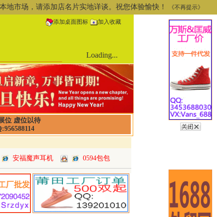
道或本地市场，请添加店名片实地详谈。祝您体验愉快！
《不再提示》
添加桌面图标
加入收藏
Loading...
展位 虚位以待
:956588114
安福魔声耳机
0594包包