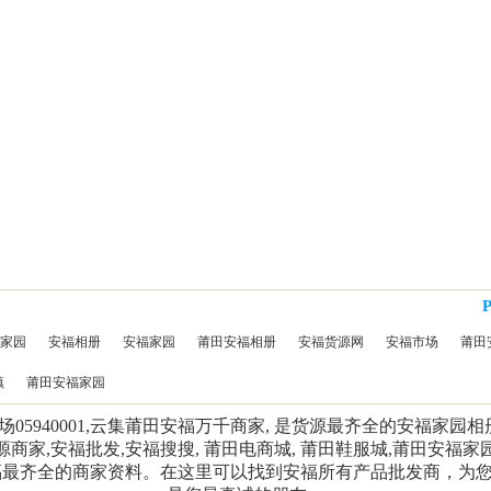
家园
安福相册
安福家园
莆田安福相册
安福货源网
安福市场
莆田
镇
莆田安福家园
5940001,云集莆田安福万千商家, 是货源最齐全的安福家园
源商家,安福批发,安福搜搜, 莆田电商城, 莆田鞋服城,莆田安福家
福最齐全的商家资料。在这里可以找到安福所有产品批发商，为