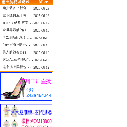
莆田贸易城资讯
More
跑步装备上新合集，最近有什么可以关注的呢？
2025-06-23
宝珀经典五十噚家族再添新员 适配所有腕围的38mm小表径腕表亮相
2025-06-23
atmos x 成龙 官宣，《警察故事》联名短袖公布！
2025-06-19
全世界最酷的姐姐，和Nike联名的鞋要来了！
2025-06-19
再次刷新纪录！14只 LABUBU 共拍出240万元
2025-06-19
Patta x Nike新合作提前泄露，这次的服饰周边也有亮点？
2025-06-16
男人的钱有多好赚？四个大学生创业卖短裤，年销8个亿！
2025-06-16
这双Asics也能玩“牛仔感”？TOGA联名即将登场！
2025-06-12
这个优衣库新包，能火起来吗？
2025-06-12