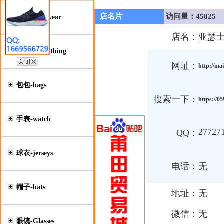
店名片
访问量：45825
鞋类-Footwear
店名：
亚瑟士
服装类-Clothing
网址：
http://ma
包包-bags
搜索一下：
https://
手表-watch
27727
QQ：
球衣-jerseys
电话：
无
帽子-hats
地址：
无
微信：
无
眼镜-Glasses