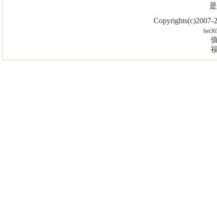
是
Copyrights(c)2007
bet36
值