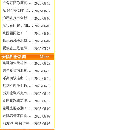
准备好陪你度夏，nanamica x Suicoke 新联名来了
2025-06-16
AJ14 “法拉利” 11年后回归，红色超跑气场全开
2025-06-12
浪琴表推出全新先行者系列祖鲁时间1925腕表
2025-06-09
蓝宝石闪耀，Nike Air Max DN8 华丽变身
2025-06-09
高圆圆同款！「赤足New Balance」新联名曝光，铺货了
2025-06-05
悉尼妹洗澡水制成肥皂开启售卖！男粉：这肥皂能吃吗？
2025-06-02
爱彼史上最值得看的大展！揭秘150年传奇制表背后
2025-05-28
安福相册新闻
More
跑鞋颜值天花板？日常也能帅一脸
2025-06-23
去年断货的那枚表， CASIO指环表又要发售了
2025-06-23
乐高确认推出《哥斯拉》积木，这设计也太酷了！
2025-06-19
帅到不想坐！Tom Sachs x Helinox 这把露营椅太炸了
2025-06-16
拆开这颗巧克力，居然是皮卡丘？
2025-06-16
本田超跑刷新纪录了！700万元成交价
2025-06-12
跑鞋也要够潮！昂跑 x Slam Jam 联名即将发售
2025-06-09
奔驰高管亲口承认：电动G级，完全失败了！
2025-06-09
前方99+杯制作中！「爷爷不泡茶」苹果狗、桃桃喵，今夏顶流潮饮！
2025-06-05