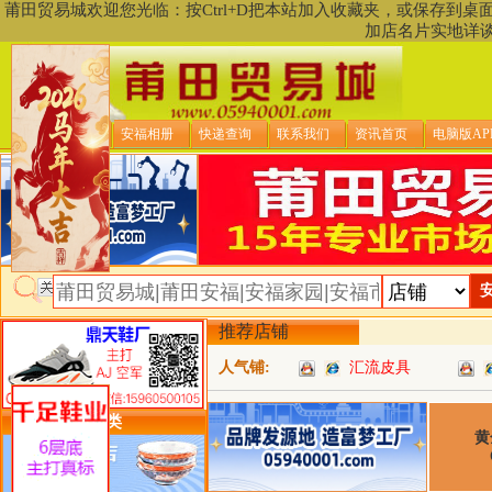
莆田贸易城欢迎您光临：按Ctrl+D把本站加入收藏夹，或保存到
加店名片实地详
贸易城首页
安福相册
快递查询
联系我们
资讯首页
电脑版AP
推荐店铺
人气铺:
汇流皮具
类目详细分类
黄