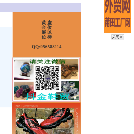
黄 虚
金 位
展 以
位 待
QQ:956588114