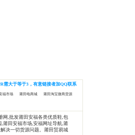
PR需大于等于3，有意链接者加QQ联系
安福市场
莆田电商城
莆田淘宝微商货源
相册网,批发莆田安福各类优质鞋,包
园,莆田安福市场,安福网址导航,莆
您解决一切货源问题。莆田贸易城