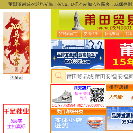
莆田贸易城欢迎您光临：按Ctrl+D把本站加入收藏夹，或保
贸易城首页
安福相册
快递查询
联系
推荐店铺
人气铺:
类目详细分类