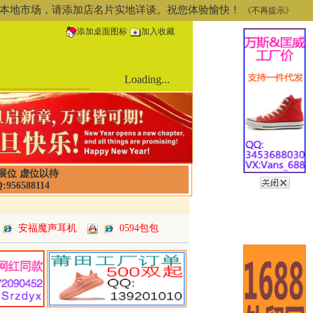
道或本地市场，请添加店名片实地详谈。祝您体验愉快！
《不再提示》
添加桌面图标
加入收藏
Loading...
展位 虚位以待
:956588114
安福魔声耳机
0594包包