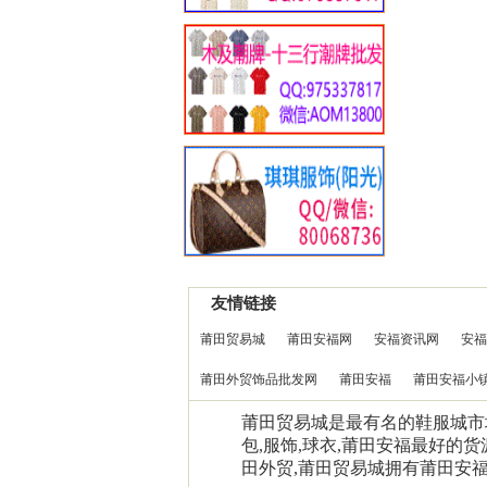
友情链接
莆田贸易城
莆田安福网
安福资讯网
安福
莆田外贸饰品批发网
莆田安福
莆田安福小
莆田贸易城是最有名的鞋服城市场0
包,服饰,球衣,莆田安福最好的货
田外贸,莆田贸易城拥有莆田安