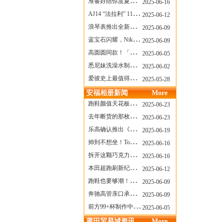
准备好陪你度夏，nanamica x Suicoke 新联名来了
2025-06-16
AJ14 “法拉利” 11年后回归，红色超跑气场全开
2025-06-12
浪琴表推出全新先行者系列祖鲁时间1925腕表
2025-06-09
蓝宝石闪耀，Nike Air Max DN8 华丽变身
2025-06-09
高圆圆同款！「赤足New Balance」新联名曝光，铺货了
2025-06-05
悉尼妹洗澡水制成肥皂开启售卖！男粉：这肥皂能吃吗？
2025-06-02
爱彼史上最值得看的大展！揭秘150年传奇制表背后
2025-05-28
安福相册新闻
More
跑鞋颜值天花板？日常也能帅一脸
2025-06-23
去年断货的那枚表， CASIO指环表又要发售了
2025-06-23
乐高确认推出《哥斯拉》积木，这设计也太酷了！
2025-06-19
帅到不想坐！Tom Sachs x Helinox 这把露营椅太炸了
2025-06-16
拆开这颗巧克力，居然是皮卡丘？
2025-06-16
本田超跑刷新纪录了！700万元成交价
2025-06-12
跑鞋也要够潮！昂跑 x Slam Jam 联名即将发售
2025-06-09
奔驰高管亲口承认：电动G级，完全失败了！
2025-06-09
前方99+杯制作中！「爷爷不泡茶」苹果狗、桃桃喵，今夏顶流潮饮！
2025-06-05
莆田贸易城资讯
More