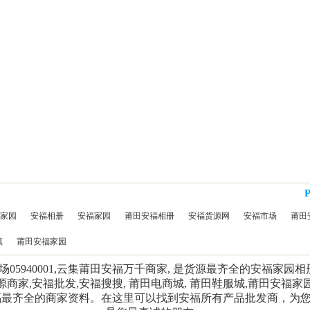
家园
安福相册
安福家园
莆田安福相册
安福货源网
安福市场
莆田
镇
莆田安福家园
5940001,云集莆田安福万千商家, 是货源最齐全的安福家园
源商家,安福批发,安福搜搜, 莆田电商城, 莆田鞋服城,莆田安福家
福最齐全的商家资料。在这里可以找到安福所有产品批发商，为