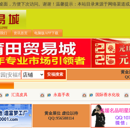
存到桌面，方便下次访问。谢谢！温馨提示：本站目录来源于网络渠
我们
资讯首页
电脑版APP下载
黄金
QQ
汇流皮具
永嘉手表
国际香水化妆
黄金展位 虚位以待
QQ:956588114