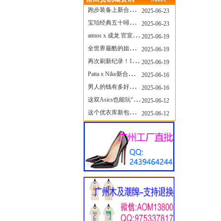
跑步装备上新合集，最近有什么可以关注的呢？
2025-06-23
宝珀经典五十噚家族再添新员 适配所有腕围的38mm小表径腕表亮相
2025-06-23
atmos x 成龙 官宣，《警察故事》联名短袖公布！
2025-06-19
全世界最酷的姐姐，和Nike联名的鞋要来了！
2025-06-19
再次刷新纪录！14只 LABUBU 共拍出240万元
2025-06-19
Patta x Nike新合作提前泄露，这次的服饰周边也有亮点？
2025-06-16
男人的钱有多好赚？四个大学生创业卖短裤，年销8个亿！
2025-06-16
这双Asics也能玩“牛仔感”？TOGA联名即将登场！
2025-06-12
这个优衣库新包，能火起来吗？
2025-06-12