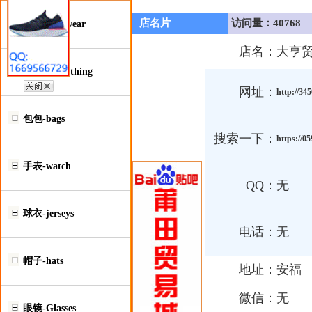
店名片
访问量：40768
鞋类-Footwear
店名：
大亨
服装类-Clothing
网址：
http://34
包包-bags
搜索一下：
https://0
手表-watch
QQ：
无
球衣-jerseys
电话：
无
帽子-hats
地址：
安福
微信：
无
眼镜-Glasses