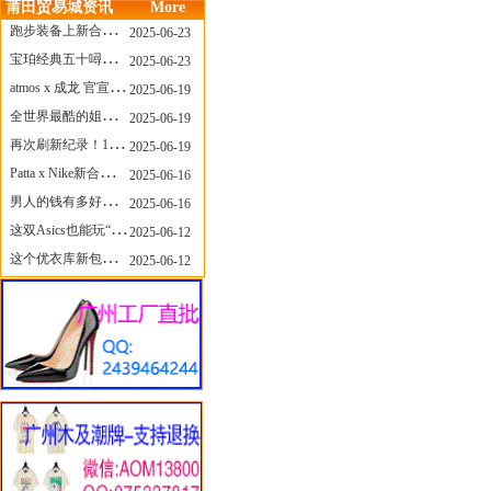
莆田贸易城资讯
More
跑步装备上新合集，最近有什么可以关注的呢？
2025-06-23
宝珀经典五十噚家族再添新员 适配所有腕围的38mm小表径腕表亮相
2025-06-23
atmos x 成龙 官宣，《警察故事》联名短袖公布！
2025-06-19
全世界最酷的姐姐，和Nike联名的鞋要来了！
2025-06-19
再次刷新纪录！14只 LABUBU 共拍出240万元
2025-06-19
Patta x Nike新合作提前泄露，这次的服饰周边也有亮点？
2025-06-16
男人的钱有多好赚？四个大学生创业卖短裤，年销8个亿！
2025-06-16
这双Asics也能玩“牛仔感”？TOGA联名即将登场！
2025-06-12
这个优衣库新包，能火起来吗？
2025-06-12