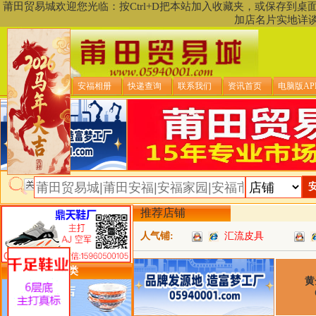
莆田贸易城欢迎您光临：按Ctrl+D把本站加入收藏夹，或保存到
加店名片实地详
贸易城首页
安福相册
快递查询
联系我们
资讯首页
电脑版AP
推荐店铺
人气铺:
汇流皮具
类目详细分类
黄