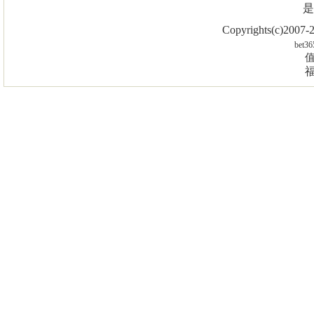
是
Copyrights(c)2007
bet36
值