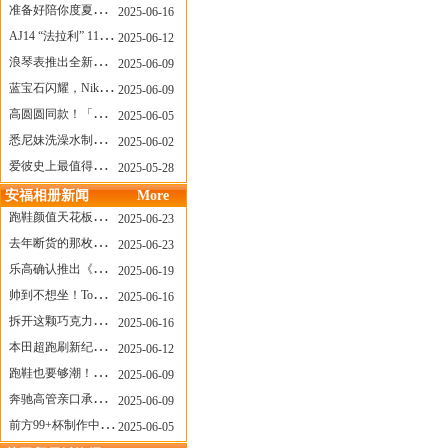
准备好陪你度夏，nanamica x Suicoke 新联名来了
2025-06-16
AJ14 “法拉利” 11年后回归，红色超跑气场全开
2025-06-12
浪琴表推出全新先行者系列祖鲁时间1925腕表
2025-06-09
蓝宝石闪耀，Nike Air Max DN8 华丽变身
2025-06-09
高圆圆同款！「赤足New Balance」新联名曝光，铺货了
2025-06-05
悉尼妹洗澡水制成肥皂开启售卖！男粉：这肥皂能吃吗？
2025-06-02
爱彼史上最值得看的大展！揭秘150年传奇制表背后
2025-05-28
安福相册新闻
More
跑鞋颜值天花板？日常也能帅一脸
2025-06-23
去年断货的那枚表， CASIO指环表又要发售了
2025-06-23
乐高确认推出《哥斯拉》积木，这设计也太酷了！
2025-06-19
帅到不想坐！Tom Sachs x Helinox 这把露营椅太炸了
2025-06-16
拆开这颗巧克力，居然是皮卡丘？
2025-06-16
本田超跑刷新纪录了！700万元成交价
2025-06-12
跑鞋也要够潮！昂跑 x Slam Jam 联名即将发售
2025-06-09
奔驰高管亲口承认：电动G级，完全失败了！
2025-06-09
前方99+杯制作中！「爷爷不泡茶」苹果狗、桃桃喵，今夏顶流潮饮！
2025-06-05