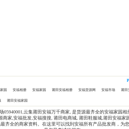
家园
安福相册
安福家园
莆田安福相册
安福货源网
安福市场
莆田
镇
莆田安福家园
5940001,云集莆田安福万千商家, 是货源最齐全的安福家园
源商家,安福批发,安福搜搜, 莆田电商城, 莆田鞋服城,莆田安福家
福最齐全的商家资料。在这里可以找到安福所有产品批发商，为