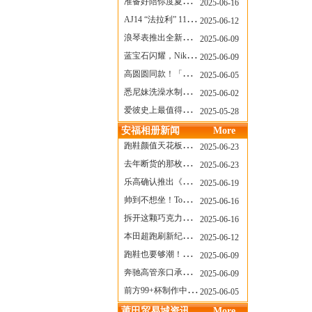
准备好陪你度夏，nanamica x Suicoke 新联名来了
2025-06-16
AJ14 “法拉利” 11年后回归，红色超跑气场全开
2025-06-12
浪琴表推出全新先行者系列祖鲁时间1925腕表
2025-06-09
蓝宝石闪耀，Nike Air Max DN8 华丽变身
2025-06-09
高圆圆同款！「赤足New Balance」新联名曝光，铺货了
2025-06-05
悉尼妹洗澡水制成肥皂开启售卖！男粉：这肥皂能吃吗？
2025-06-02
爱彼史上最值得看的大展！揭秘150年传奇制表背后
2025-05-28
安福相册新闻
More
跑鞋颜值天花板？日常也能帅一脸
2025-06-23
去年断货的那枚表， CASIO指环表又要发售了
2025-06-23
乐高确认推出《哥斯拉》积木，这设计也太酷了！
2025-06-19
帅到不想坐！Tom Sachs x Helinox 这把露营椅太炸了
2025-06-16
拆开这颗巧克力，居然是皮卡丘？
2025-06-16
本田超跑刷新纪录了！700万元成交价
2025-06-12
跑鞋也要够潮！昂跑 x Slam Jam 联名即将发售
2025-06-09
奔驰高管亲口承认：电动G级，完全失败了！
2025-06-09
前方99+杯制作中！「爷爷不泡茶」苹果狗、桃桃喵，今夏顶流潮饮！
2025-06-05
莆田贸易城资讯
More