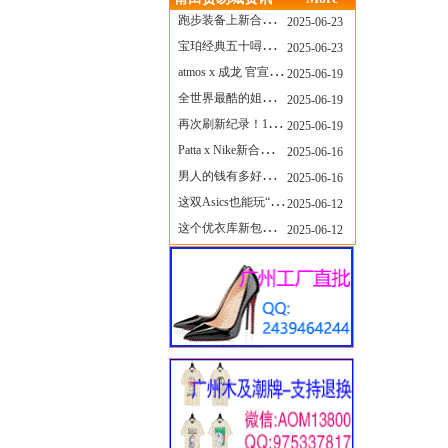
跑步装备上新合集，最近有什么可以关注的呢？
2025-06-23
宝珀经典五十噚家族再添新员 适配所有腕围的38mm小表径腕表亮相
2025-06-23
atmos x 成龙 官宣，《警察故事》联名短袖公布！
2025-06-19
全世界最酷的姐姐，和Nike联名的鞋要来了！
2025-06-19
再次刷新纪录！14只 LABUBU 共拍出240万元
2025-06-19
Patta x Nike新合作提前泄露，这次的服饰周边也有亮点？
2025-06-16
男人的钱有多好赚？四个大学生创业卖短裤，年销8个亿！
2025-06-16
这双Asics也能玩“牛仔感”？TOGA联名即将登场！
2025-06-12
这个优衣库新包，能火起来吗？
2025-06-12