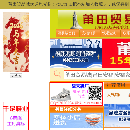
莆田贸易城欢迎您光临：按Ctrl+D把本站加入收藏夹，或保
贸易城首页
安福相册
快递查询
联系
推荐店铺
人气铺:
类目详细分类