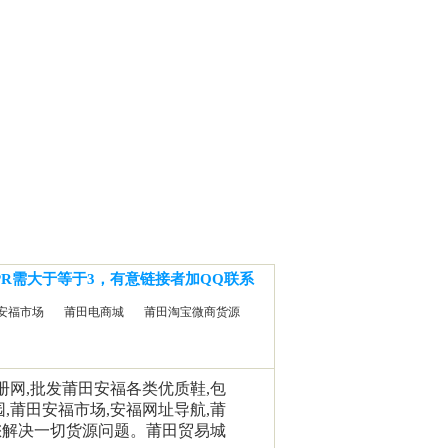
PR需大于等于3，有意链接者加QQ联系
安福市场
莆田电商城
莆田淘宝微商货源
相册网,批发莆田安福各类优质鞋,包
园,莆田安福市场,安福网址导航,莆
您解决一切货源问题。莆田贸易城