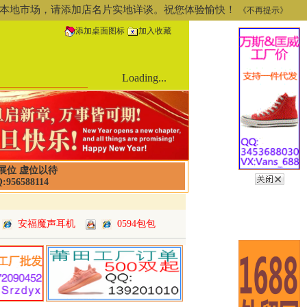
道或本地市场，请添加店名片实地详谈。祝您体验愉快！
《不再提示》
添加桌面图标
加入收藏
Loading...
展位 虚位以待
:956588114
安福魔声耳机
0594包包