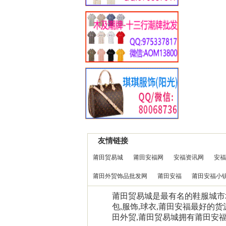
友情链接
莆田贸易城
莆田安福网
安福资讯网
安福
莆田外贸饰品批发网
莆田安福
莆田安福小
莆田贸易城是最有名的鞋服城市场0
包,服饰,球衣,莆田安福最好的货
田外贸,莆田贸易城拥有莆田安