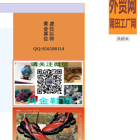
黄 虚
金 位
展 以
位 待
QQ:956588114