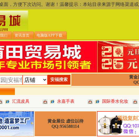
存到桌面，方便下次访问。谢谢！温馨提示：本站目录来源于网络渠
我们
资讯首页
电脑版APP下载
黄金
QQ
汇流皮具
永嘉手表
国际香水化妆
黄金展位 虚位以待
QQ:956588114